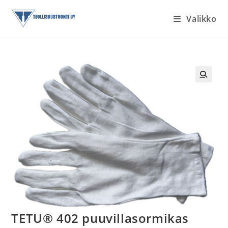
Siirry
Valikko
suoraan
sisältöön
TETU® 402 puuvillasormikas