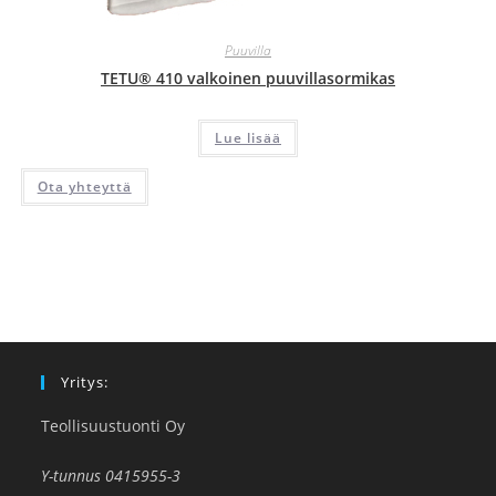
Puuvilla
TETU® 410 valkoinen puuvillasormikas
Lue lisää
Ota yhteyttä
Yritys:
Teollisuustuonti Oy
Y-tunnus 0415955-3