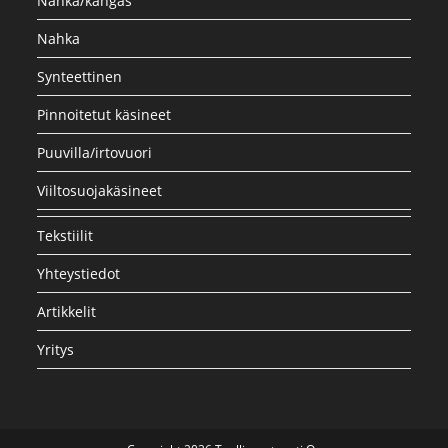
Nahka/kangas
Nahka
Synteettinen
Pinnoitetut käsineet
Puuvilla/irtovuori
Viiltosuojakäsineet
Tekstiilit
Yhteystiedot
Artikkelit
Yritys