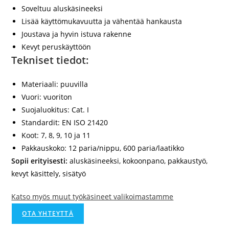
Soveltuu aluskäsineeksi
Lisää käyttömukavuutta ja vähentää hankausta
Joustava ja hyvin istuva rakenne
Kevyt peruskäyttöön
Tekniset tiedot:
Materiaali:
puuvilla
Vuori:
vuoriton
Suojaluokitus:
Cat. I
Standardit:
EN ISO 21420
Koot:
7, 8, 9, 10 ja 11
Pakkauskoko:
12 paria/nippu, 600 paria/laatikko
Sopii erityisesti:
aluskäsineeksi, kokoonpano, pakkaustyö,
kevyt käsittely, sisätyö
Katso myös muut työkäsineet valikoimastamme
OTA YHTEYTTÄ