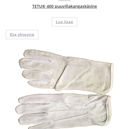
TETU® 400 puuvillakangaskäsine
Lue lisää
Ota yhteyttä