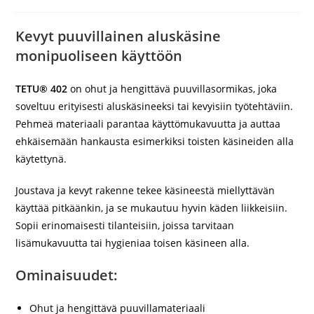
Kevyt puuvillainen aluskäsine
monipuoliseen käyttöön
TETU® 402
on ohut ja hengittävä puuvillasormikas, joka
soveltuu erityisesti aluskäsineeksi tai kevyisiin työtehtäviin.
Pehmeä materiaali parantaa käyttömukavuutta ja auttaa
ehkäisemään hankausta esimerkiksi toisten käsineiden alla
käytettynä.
Joustava ja kevyt rakenne tekee käsineestä miellyttävän
käyttää pitkäänkin, ja se mukautuu hyvin käden liikkeisiin.
Sopii erinomaisesti tilanteisiin, joissa tarvitaan
lisämukavuutta tai hygieniaa toisen käsineen alla.
Ominaisuudet:
Ohut ja hengittävä puuvillamateriaali