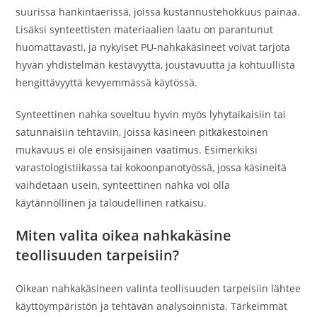
suurissa hankintaerissä, joissa kustannustehokkuus painaa.
Lisäksi synteettisten materiaalien laatu on parantunut
huomattavasti, ja nykyiset PU-nahkakäsineet voivat tarjota
hyvän yhdistelmän kestävyyttä, joustavuutta ja kohtuullista
hengittävyyttä kevyemmässä käytössä.
Synteettinen nahka soveltuu hyvin myös lyhytaikaisiin tai
satunnaisiin tehtäviin, joissa käsineen pitkäkestoinen
mukavuus ei ole ensisijainen vaatimus. Esimerkiksi
varastologistiikassa tai kokoonpanotyössä, jossa käsineitä
vaihdetaan usein, synteettinen nahka voi olla
käytännöllinen ja taloudellinen ratkaisu.
Miten valita oikea nahkakäsine
teollisuuden tarpeisiin?
Oikean nahkakäsineen valinta teollisuuden tarpeisiin lähtee
käyttöympäristön ja tehtävän analysoinnista. Tärkeimmät