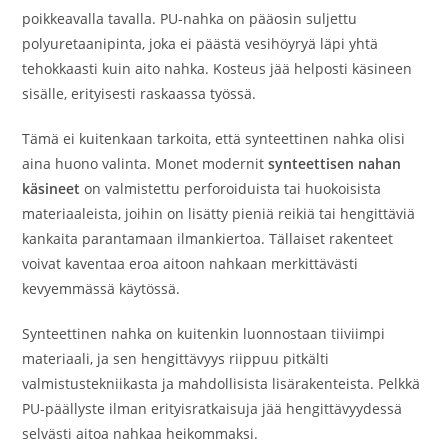
poikkeavalla tavalla. PU-nahka on pääosin suljettu
polyuretaanipinta, joka ei päästä vesihöyryä läpi yhtä
tehokkaasti kuin aito nahka. Kosteus jää helposti käsineen
sisälle, erityisesti raskaassa työssä.
Tämä ei kuitenkaan tarkoita, että synteettinen nahka olisi
aina huono valinta. Monet modernit
synteettisen nahan
käsineet
on valmistettu perforoiduista tai huokoisista
materiaaleista, joihin on lisätty pieniä reikiä tai hengittäviä
kankaita parantamaan ilmankiertoa. Tällaiset rakenteet
voivat kaventaa eroa aitoon nahkaan merkittävästi
kevyemmässä käytössä.
Synteettinen nahka on kuitenkin luonnostaan tiiviimpi
materiaali, ja sen hengittävyys riippuu pitkälti
valmistustekniikasta ja mahdollisista lisärakenteista. Pelkkä
PU-päällyste ilman erityisratkaisuja jää hengittävyydessä
selvästi aitoa nahkaa heikommaksi.