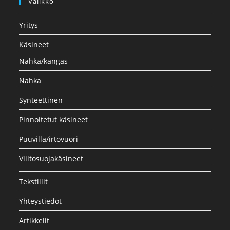
Valikko
Yritys
Käsineet
Nahka/kangas
Nahka
Synteettinen
Pinnoitetut käsineet
Puuvilla/irtovuori
Viiltosuojakäsineet
Tekstiilit
Yhteystiedot
Artikkelit