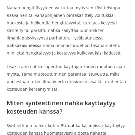
Nahan hengittävyyteen vaikuttaa myös sen käsittelytapa.
Rasvainen tai vahapohjainen pintakäsittely voi tukkia
huokosia ja heikentää hengittävyyttä, kun taas kevyesti
käsitelty tai parkittu nahka säilyttää luonnollisen
ilmanläpäisykykynsä parhaiten. Hyvälaatuisessa
nahkakäsineessä
nämä ominaisuudet on tasapainotettu
niin, että hengittävyys ja kestävyys kulkevat käsi kädessä.
Lisäksi aito nahka sopeutuu käyttäjän käden muotoon ajan
myötä. Tämä muotoutuminen parantaa istuvuutta, mikä
puolestaan tukee ilmankiertoa käsineen sisällä ja vähentää
kosteuden kerääntymistä.
Miten synteettinen nahka käyttäytyy
kosteuden kanssa?
Synteettinen nahka, kuten
PU-nahka käsineissä
, käyttäytyy
kosteuden kanssa huomattavasti aidosta nahasta