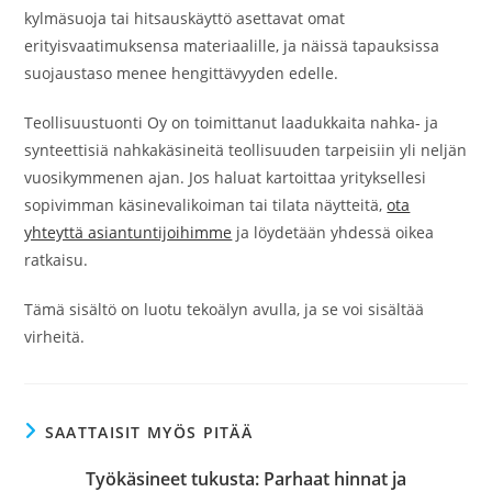
kylmäsuoja tai hitsauskäyttö asettavat omat
erityisvaatimuksensa materiaalille, ja näissä tapauksissa
suojaustaso menee hengittävyyden edelle.
Teollisuustuonti Oy on toimittanut laadukkaita nahka- ja
synteettisiä nahkakäsineitä teollisuuden tarpeisiin yli neljän
vuosikymmenen ajan. Jos haluat kartoittaa yrityksellesi
sopivimman käsinevalikoiman tai tilata näytteitä,
ota
yhteyttä asiantuntijoihimme
ja löydetään yhdessä oikea
ratkaisu.
Tämä sisältö on luotu tekoälyn avulla, ja se voi sisältää
virheitä.
SAATTAISIT MYÖS PITÄÄ
Työkäsineet tukusta: Parhaat hinnat ja