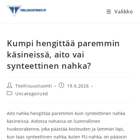
Siirry
Valikko
suoraan
sisältöön
Kumpi hengittää paremmin
käsineissä, aito vai
synteettinen nahka?
Artikkelin
Artikkeli
Teollisuustuonti
19.6.2026
kirjoittaja:
julkaistu:
Artikkelin
Uncategorized
kategoria:
Aito nahka hengittää paremmin kuin synteettinen nahka
käsineissä. Aidossa nahassa on luonnollinen
huokosrakenne, joka päästää kosteuden ja lämmön läpi,
kun taas synteettinen nahka, kuten PU-nahka, on pääosin