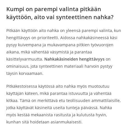
Kumpi on parempi valinta pitkään
käyttöön, aito vai synteettinen nahka?
Pitkään käyttöön aito nahka on yleensä parempi valinta, kun
hengittävyys on prioriteetti. Aidossa nahkakäsineessä käsi
pysyy kuivempana ja mukavampana pitkien työvuorojen
aikana, mikä vähentää väsymistä ja parantaa
käsittelyvarmuutta.
Nahkakäsineiden hengittävyys
on
ominaisuus, jota synteettinen materiaali harvoin pystyy
täysin korvaamaan.
Pitkäkestoisessa käytössä aito nahka myös muotoutuu
käyttäjän käteen, mikä parantaa istuvuutta ja vähentää
kitkaa. Tämä on merkittävä etu teollisuuden ammattilaisille,
jotka käyttävät käsineitä useita tunteja päivässä. Nahka
myös kestää mekaanista rasitusta ja kulutusta hyvin,
kunhan sitä hoidetaan asianmukaisesti.