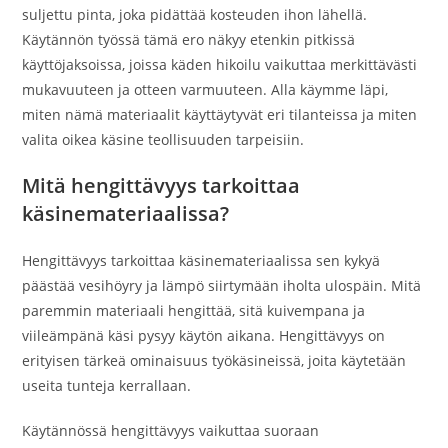
suljettu pinta, joka pidättää kosteuden ihon lähellä.
Käytännön työssä tämä ero näkyy etenkin pitkissä
käyttöjaksoissa, joissa käden hikoilu vaikuttaa merkittävästi
mukavuuteen ja otteen varmuuteen. Alla käymme läpi,
miten nämä materiaalit käyttäytyvät eri tilanteissa ja miten
valita oikea käsine teollisuuden tarpeisiin.
Mitä hengittävyys tarkoittaa
käsinemateriaalissa?
Hengittävyys tarkoittaa käsinemateriaalissa sen kykyä
päästää vesihöyry ja lämpö siirtymään iholta ulospäin. Mitä
paremmin materiaali hengittää, sitä kuivempana ja
viileämpänä käsi pysyy käytön aikana. Hengittävyys on
erityisen tärkeä ominaisuus työkäsineissä, joita käytetään
useita tunteja kerrallaan.
Käytännössä hengittävyys vaikuttaa suoraan