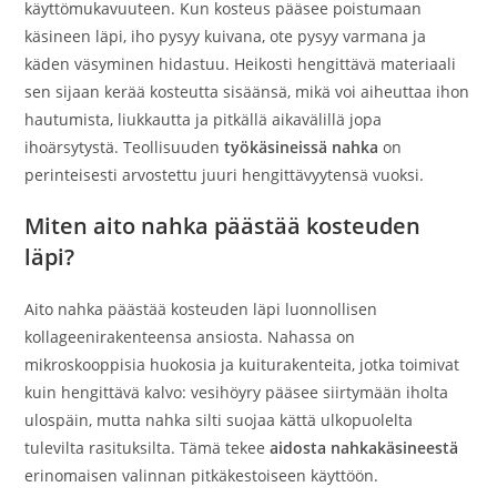
käyttömukavuuteen. Kun kosteus pääsee poistumaan
käsineen läpi, iho pysyy kuivana, ote pysyy varmana ja
käden väsyminen hidastuu. Heikosti hengittävä materiaali
sen sijaan kerää kosteutta sisäänsä, mikä voi aiheuttaa ihon
hautumista, liukkautta ja pitkällä aikavälillä jopa
ihoärsytystä. Teollisuuden
työkäsineissä nahka
on
perinteisesti arvostettu juuri hengittävyytensä vuoksi.
Miten aito nahka päästää kosteuden
läpi?
Aito nahka päästää kosteuden läpi luonnollisen
kollageenirakenteensa ansiosta. Nahassa on
mikroskooppisia huokosia ja kuiturakenteita, jotka toimivat
kuin hengittävä kalvo: vesihöyry pääsee siirtymään iholta
ulospäin, mutta nahka silti suojaa kättä ulkopuolelta
tulevilta rasituksilta. Tämä tekee
aidosta nahkakäsineestä
erinomaisen valinnan pitkäkestoiseen käyttöön.