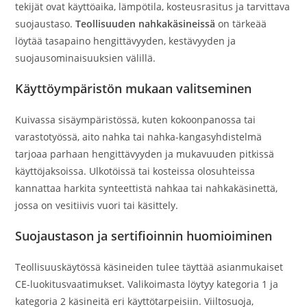
tekijät ovat käyttöaika, lämpötila, kosteusrasitus ja tarvittava
suojaustaso.
Teollisuuden nahkakäsineissä
on tärkeää
löytää tasapaino hengittävyyden, kestävyyden ja
suojausominaisuuksien välillä.
Käyttöympäristön mukaan valitseminen
Kuivassa sisäympäristössä, kuten kokoonpanossa tai
varastotyössä, aito nahka tai nahka-kangasyhdistelmä
tarjoaa parhaan hengittävyyden ja mukavuuden pitkissä
käyttöjaksoissa. Ulkotöissä tai kosteissa olosuhteissa
kannattaa harkita synteettistä nahkaa tai nahkakäsinettä,
jossa on vesitiivis vuori tai käsittely.
Suojaustason ja sertifioinnin huomioiminen
Teollisuuskäytössä käsineiden tulee täyttää asianmukaiset
CE-luokitusvaatimukset. Valikoimasta löytyy kategoria 1 ja
kategoria 2 käsineitä eri käyttötarpeisiin. Viiltosuoja,