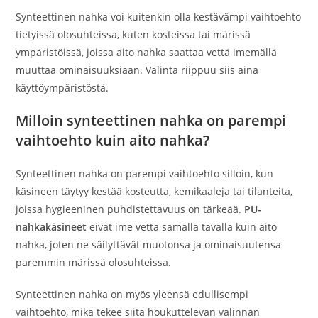
Synteettinen nahka voi kuitenkin olla kestävämpi vaihtoehto
tietyissä olosuhteissa, kuten kosteissa tai märissä
ympäristöissä, joissa aito nahka saattaa vettä imemällä
muuttaa ominaisuuksiaan. Valinta riippuu siis aina
käyttöympäristöstä.
Milloin synteettinen nahka on parempi
vaihtoehto kuin aito nahka?
Synteettinen nahka on parempi vaihtoehto silloin, kun
käsineen täytyy kestää kosteutta, kemikaaleja tai tilanteita,
joissa hygieeninen puhdistettavuus on tärkeää.
PU-
nahkakäsineet
eivät ime vettä samalla tavalla kuin aito
nahka, joten ne säilyttävät muotonsa ja ominaisuutensa
paremmin märissä olosuhteissa.
Synteettinen nahka on myös yleensä edullisempi
vaihtoehto, mikä tekee siitä houkuttelevan valinnan