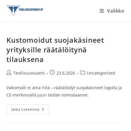
Siirry
Valikko
suoraan
sisältöön
Kustomoidut suojakäsineet
yrityksille räätälöitynä
tilauksena
Artikkelin
Artikkeli
Artikkelin
Teollisuustuonti
23.6.2026
Uncategorized
kirjoittaja:
julkaistu:
kategoria:
Vakiomalli ei aina riitä – räätälöidyt suojakäsineet logolla ja
CE-merkinnällä juuri teidän toimialaanne.
Kustomoidut
Jatka Lukemista
Suojakäsineet
Yrityksille
Räätälöitynä
Tilauksena