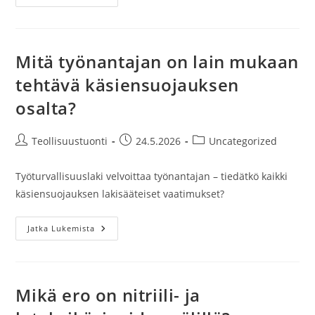
Eroa
On
Maahantuojalta
Ja
Jälleenmyyjältä
Ostamisella
Mitä työnantajan on lain mukaan
Työkäsineitä
Tilatessa?
tehtävä käsiensuojauksen
osalta?
Artikkelin
Artikkeli
Artikkelin
Teollisuustuonti
24.5.2026
Uncategorized
kirjoittaja:
julkaistu:
kategoria:
Työturvallisuuslaki velvoittaa työnantajan – tiedätkö kaikki
käsiensuojauksen lakisääteiset vaatimukset?
Mitä
Jatka Lukemista
Työnantajan
On
Lain
Mukaan
Tehtävä
Käsiensuojauksen
Mikä ero on nitriili- ja
Osalta?