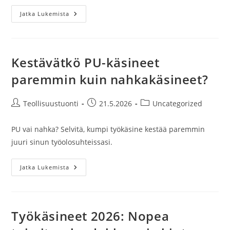
Mikä
Jatka Lukemista
Ero
On
Nitriili-
Ja
PU-
Pinnoitteisilla
Kestävätkö PU-käsineet
Työkäsineillä?
paremmin kuin nahkakäsineet?
Artikkelin
Artikkeli
Artikkelin
Teollisuustuonti
21.5.2026
Uncategorized
kirjoittaja:
julkaistu:
kategoria:
PU vai nahka? Selvitä, kumpi työkäsine kestää paremmin
juuri sinun työolosuhteissasi.
Kestävätkö
Jatka Lukemista
PU-
Käsineet
Paremmin
Kuin
Nahkakäsineet?
Työkäsineet 2026: Nopea