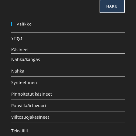
HAKU
Valikko
Yritys
Käsineet
Nahka/kangas
Nahka
Synteettinen
Pinnoitetut käsineet
Puuvilla/irtovuori
Viiltosuojakäsineet
Tekstiilit