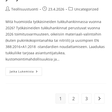
Artikkelin
Artikkeli
Artikkelin
Teollisuustuonti
23.4.2026
Uncategorized
kirjoittaja:
julkaistu:
kategoria:
Mitä huomioida työkäsineiden tukkuhankinnassa vuonna
2026? Työkäsineiden tukkuhankinnat perustuvat vuonna
2026 toimitusvarmuuteen, oikeisiin materiaali-valintoihin
(kuten pukinkokopintanahka tai nitriili) ja uusimpien EN
388:2016+A1:2018 -standardien noudattamiseen. Laadukas
tukkuliike tarjoaa asiantuntijatukea,
kustomointimahdollisuuksia ja…
Työkäsineet
Jatka Lukemista
Tukusta:
Parhaat
Hinnat
Ja
Varastovarmuus
Yrityksille
2026
1
2
3
Siirry s