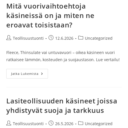
Mitä vuorivaihtoehtoja
käsineissä on ja miten ne
eroavat toisistaan?
Artikkelin
Artikkeli
Artikkelin
Teollisuustuonti
12.6.2026
Uncategorized
kirjoittaja:
julkaistu:
kategoria:
Fleece, Thinsulate vai untuvavuori – oikea käsineen vuori
ratkaisee lämmön, kosteuden ja suojaustason. Lue vertailu!
Mitä
Jatka Lukemista
Vuorivaihtoehtoja
Käsineissä
On
Ja
Miten
Ne
Lasiteollisuuden käsineet joissa
Eroavat
Toisistaan?
yhdistyvät suoja ja tarkkuus
Artikkelin
Artikkeli
Artikkelin
Teollisuustuonti
26.5.2026
Uncategorized