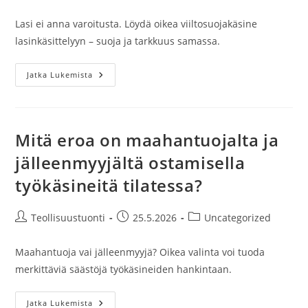
kirjoittaja:
julkaistu:
kategoria:
Lasi ei anna varoitusta. Löydä oikea viiltosuojakäsine
lasinkäsittelyyn – suoja ja tarkkuus samassa.
Lasiteollisuuden
Jatka Lukemista
Käsineet
Joissa
Yhdistyvät
Suoja
Ja
Tarkkuus
Mitä eroa on maahantuojalta ja
jälleenmyyjältä ostamisella
työkäsineitä tilatessa?
Artikkelin
Artikkeli
Artikkelin
Teollisuustuonti
25.5.2026
Uncategorized
kirjoittaja:
julkaistu:
kategoria:
Maahantuoja vai jälleenmyyjä? Oikea valinta voi tuoda
merkittäviä säästöjä työkäsineiden hankintaan.
Mitä
Jatka Lukemista