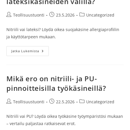
lateksikäsineiden välillä?
Artikkelin
Artikkeli
Artikkelin
Teollisuustuonti
23.5.2026
Uncategorized
kirjoittaja:
julkaistu:
kategoria:
Nitriili vai lateksi? Löydä oikea suojakäsine allergiaprofiilin
ja käyttötarpeen mukaan.
Mikä
Jatka Lukemista
Ero
On
Nitriili-
Ja
Lateksikäsineiden
Välillä?
Mikä ero on nitriili- ja PU-
pinnoitteisilla työkäsineillä?
Artikkelin
Artikkeli
Artikkelin
Teollisuustuonti
22.5.2026
Uncategorized
kirjoittaja:
julkaistu:
kategoria:
Nitriili vai PU? Löydä oikea työkäsine työympäristösi mukaan
– vertailu paljastaa ratkaisevat erot.