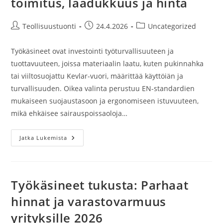
toimitus, laadukkuus ja hinta
Artikkelin
Artikkeli
Artikkelin
Teollisuustuonti
24.4.2026
Uncategorized
kirjoittaja:
julkaistu:
kategoria:
Työkäsineet ovat investointi työturvallisuuteen ja
tuottavuuteen, joissa materiaalin laatu, kuten pukinnahka
tai viiltosuojattu Kevlar-vuori, määrittää käyttöiän ja
turvallisuuden. Oikea valinta perustuu EN-standardien
mukaiseen suojaustasoon ja ergonomiseen istuvuuteen,
mikä ehkäisee sairauspoissaoloja…
Työkäsineet
Jatka Lukemista
2026:
Nopea
Toimitus,
Laadukkuus
Ja
Hinta
Työkäsineet tukusta: Parhaat
hinnat ja varastovarmuus
yrityksille 2026