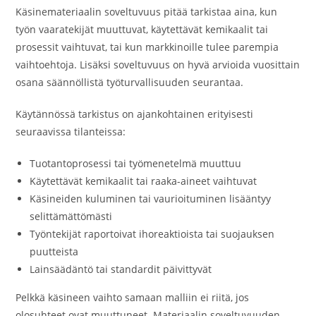
Käsinemateriaalin soveltuvuus pitää tarkistaa aina, kun
työn vaaratekijät muuttuvat, käytettävät kemikaalit tai
prosessit vaihtuvat, tai kun markkinoille tulee parempia
vaihtoehtoja. Lisäksi soveltuvuus on hyvä arvioida vuosittain
osana säännöllistä työturvallisuuden seurantaa.
Käytännössä tarkistus on ajankohtainen erityisesti
seuraavissa tilanteissa:
Tuotantoprosessi tai työmenetelmä muuttuu
Käytettävät kemikaalit tai raaka-aineet vaihtuvat
Käsineiden kuluminen tai vaurioituminen lisääntyy
selittämättömästi
Työntekijät raportoivat ihoreaktioista tai suojauksen
puutteista
Lainsäädäntö tai standardit päivittyvät
Pelkkä käsineen vaihto samaan malliin ei riitä, jos
olosuhteet ovat muuttuneet. Materiaalin soveltuvuuden