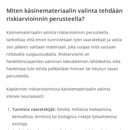
Miten käsinemateriaalin valinta tehdään
riskiarvioinnin perusteella?
Käsinemateriaalin valinta riskiarvioinnin perusteella
tarkoittaa, että ensin tunnistetaan työn vaaratekijät ja vasta
sen jälkeen valitaan materiaali, joka suojaa niitä vastaan
riittävällä suojausluokalla. Riskiarviointi on
henkilönsuojainten valinnan lakisääteinen lähtökohta, eikä
hankintaa tule tehdä pelkästään hinnan tai totutun tavan
perusteella.
Käytännön riskiarvioinnissa käsinemateriaalin valinta
etenee seuraavasti:
Tunnista vaaratekijät:
Selvitä, millaisia mekaanisia,
kemiallisia, termisiä tai biologisia riskejä työvaiheessa
esiintyy.