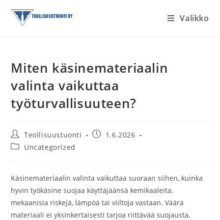
Siirry
Valikko
suoraan
sisältöön
Miten käsinemateriaalin
valinta vaikuttaa
työturvallisuuteen?
Artikkelin
Artikkeli
Teollisuustuonti
1.6.2026
kirjoittaja:
julkaistu:
Artikkelin
Uncategorized
kategoria:
Käsinemateriaalin valinta vaikuttaa suoraan siihen, kuinka
hyvin työkäsine suojaa käyttäjäänsä kemikaaleita,
mekaanisia riskejä, lämpöä tai viiltoja vastaan. Väärä
materiaali ei yksinkertaisesti tarjoa riittävää suojausta,