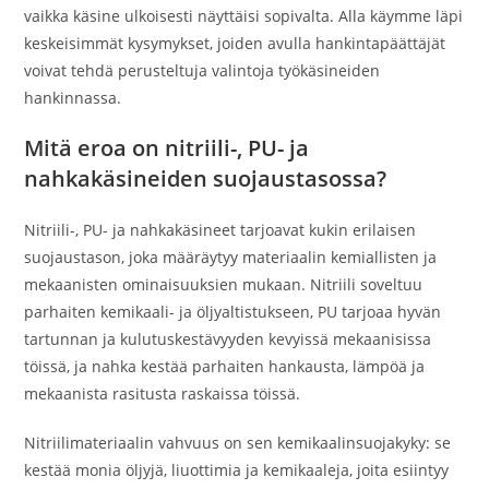
vaikka käsine ulkoisesti näyttäisi sopivalta. Alla käymme läpi
keskeisimmät kysymykset, joiden avulla hankintapäättäjät
voivat tehdä perusteltuja valintoja työkäsineiden
hankinnassa.
Mitä eroa on nitriili-, PU- ja
nahkakäsineiden suojaustasossa?
Nitriili-, PU- ja nahkakäsineet tarjoavat kukin erilaisen
suojaustason, joka määräytyy materiaalin kemiallisten ja
mekaanisten ominaisuuksien mukaan. Nitriili soveltuu
parhaiten kemikaali- ja öljyaltistukseen, PU tarjoaa hyvän
tartunnan ja kulutuskestävyyden kevyissä mekaanisissa
töissä, ja nahka kestää parhaiten hankausta, lämpöä ja
mekaanista rasitusta raskaissa töissä.
Nitriilimateriaalin vahvuus on sen kemikaalinsuojakyky: se
kestää monia öljyjä, liuottimia ja kemikaaleja, joita esiintyy