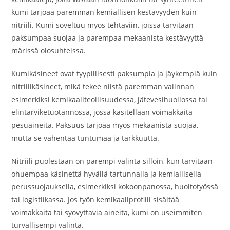
kumi tarjoaa paremman kemiallisen kestävyyden kuin
nitriili. Kumi soveltuu myös tehtäviin, joissa tarvitaan
paksumpaa suojaa ja parempaa mekaanista kestävyyttä
märissä olosuhteissa.
Kumikäsineet ovat tyypillisesti paksumpia ja jäykempiä kuin
nitriilikäsineet, mikä tekee niistä paremman valinnan
esimerkiksi kemikaaliteollisuudessa, jätevesihuollossa tai
elintarviketuotannossa, jossa käsitellään voimakkaita
pesuaineita. Paksuus tarjoaa myös mekaanista suojaa,
mutta se vähentää tuntumaa ja tarkkuutta.
Nitriili puolestaan on parempi valinta silloin, kun tarvitaan
ohuempaa käsinettä hyvällä tartunnalla ja kemiallisella
perussuojauksella, esimerkiksi kokoonpanossa, huoltotyössä
tai logistiikassa. Jos työn kemikaaliprofiili sisältää
voimakkaita tai syövyttäviä aineita, kumi on useimmiten
turvallisempi valinta.