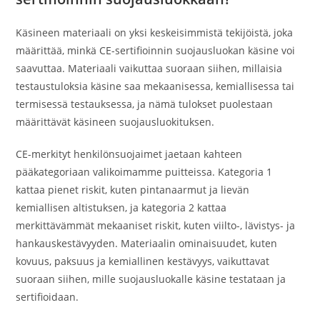
Käsineen materiaali on yksi keskeisimmistä tekijöistä, joka
määrittää, minkä CE-sertifioinnin suojausluokan käsine voi
saavuttaa. Materiaali vaikuttaa suoraan siihen, millaisia
testaustuloksia käsine saa mekaanisessa, kemiallisessa tai
termisessä testauksessa, ja nämä tulokset puolestaan
määrittävät käsineen suojausluokituksen.
CE-merkityt henkilönsuojaimet jaetaan kahteen
pääkategoriaan valikoimamme puitteissa. Kategoria 1
kattaa pienet riskit, kuten pintanaarmut ja lievän
kemiallisen altistuksen, ja kategoria 2 kattaa
merkittävämmät mekaaniset riskit, kuten viilto-, lävistys- ja
hankauskestävyyden. Materiaalin ominaisuudet, kuten
kovuus, paksuus ja kemiallinen kestävyys, vaikuttavat
suoraan siihen, mille suojausluokalle käsine testataan ja
sertifioidaan.