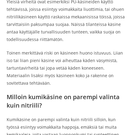
Yleisiä virheitä ovat esimerkiksi PU-käsineiden käyttö
tehtävissä, joissa esiintyy voimakkaita liuottimia, tai ohuen
nitriilikäsineen käyttö raskaissa mekaanisissa töissä, joissa
tarvittaisiin paksumpaa suojaa. Näissä tilanteissa käsine
antaa käyttäjälle turvallisuuden tunteen, vaikka suoja on
todellisuudessa riittämätön.
Toinen merkittävä riski on käsineen huono istuvuus. Liian
iso tai liian pieni käsine voi aiheuttaa käden väsymistä,
tartuntavirheitä tai jopa vetää käden koneeseen.
Materiaalin lisäksi myös käsineen koko ja rakenne on
sovitettava tehtävään.
Milloin kumikäsine on parempi valinta
kuin nitriili?
Kumikäsine on parempi valinta kuin nitriili silloin, kun
työssä esiintyy voimakkaita happoja, emäksiä tai muita
kemikaaleja, joita vastaan luonnonkumi tai synteettinen