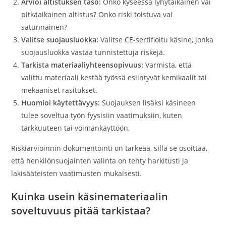
Arvioi altistuksen taso:
Onko kyseessä lyhytaikainen vai
pitkäaikainen altistus? Onko riski toistuva vai
satunnainen?
Valitse suojausluokka:
Valitse CE-sertifioitu käsine, jonka
suojausluokka vastaa tunnistettuja riskejä.
Tarkista materiaaliyhteensopivuus:
Varmista, että
valittu materiaali kestää työssä esiintyvät kemikaalit tai
mekaaniset rasitukset.
Huomioi käytettävyys:
Suojauksen lisäksi käsineen
tulee soveltua työn fyysisiin vaatimuksiin, kuten
tarkkuuteen tai voimankäyttöön.
Riskiarvioinnin dokumentointi on tärkeää, sillä se osoittaa,
että henkilönsuojainten valinta on tehty harkitusti ja
lakisääteisten vaatimusten mukaisesti.
Kuinka usein käsinemateriaalin
soveltuvuus pitää tarkistaa?