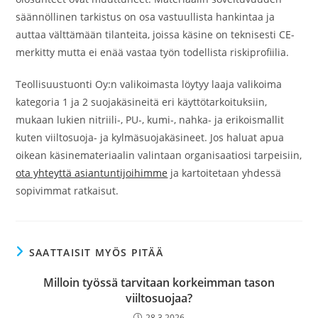
säännöllinen tarkistus on osa vastuullista hankintaa ja
auttaa välttämään tilanteita, joissa käsine on teknisesti CE-
merkitty mutta ei enää vastaa työn todellista riskiprofiilia.
Teollisuustuonti Oy:n valikoimasta löytyy laaja valikoima
kategoria 1 ja 2 suojakäsineitä eri käyttötarkoituksiin,
mukaan lukien nitriili-, PU-, kumi-, nahka- ja erikoismallit
kuten viiltosuoja- ja kylmäsuojakäsineet. Jos haluat apua
oikean käsinemateriaalin valintaan organisaatiosi tarpeisiin,
ota yhteyttä asiantuntijoihimme
ja kartoitetaan yhdessä
sopivimmat ratkaisut.
SAATTAISIT MYÖS PITÄÄ
Milloin työssä tarvitaan korkeimman tason
viiltosuojaa?
28.3.2026