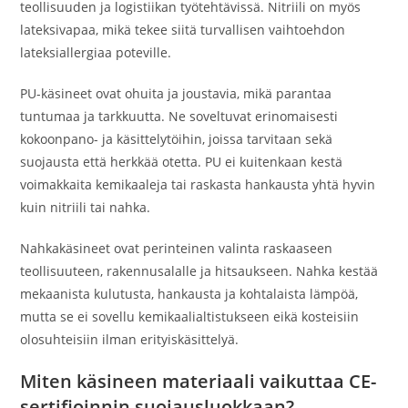
teollisuuden ja logistiikan työtehtävissä. Nitriili on myös
lateksivapaa, mikä tekee siitä turvallisen vaihtoehdon
lateksiallergiaa poteville.
PU-käsineet ovat ohuita ja joustavia, mikä parantaa
tuntumaa ja tarkkuutta. Ne soveltuvat erinomaisesti
kokoonpano- ja käsittelytöihin, joissa tarvitaan sekä
suojausta että herkkää otetta. PU ei kuitenkaan kestä
voimakkaita kemikaaleja tai raskasta hankausta yhtä hyvin
kuin nitriili tai nahka.
Nahkakäsineet ovat perinteinen valinta raskaaseen
teollisuuteen, rakennusalalle ja hitsaukseen. Nahka kestää
mekaanista kulutusta, hankausta ja kohtalaista lämpöä,
mutta se ei sovellu kemikaalialtistukseen eikä kosteisiin
olosuhteisiin ilman erityiskäsittelyä.
Miten käsineen materiaali vaikuttaa CE-
sertifioinnin suojausluokkaan?