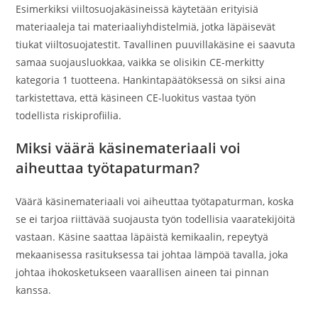
Esimerkiksi viiltosuojakäsineissä käytetään erityisiä
materiaaleja tai materiaaliyhdistelmiä, jotka läpäisevät
tiukat viiltosuojatestit. Tavallinen puuvillakäsine ei saavuta
samaa suojausluokkaa, vaikka se olisikin CE-merkitty
kategoria 1 tuotteena. Hankintapäätöksessä on siksi aina
tarkistettava, että käsineen CE-luokitus vastaa työn
todellista riskiprofiilia.
Miksi väärä käsinemateriaali voi
aiheuttaa työtapaturman?
Väärä käsinemateriaali voi aiheuttaa työtapaturman, koska
se ei tarjoa riittävää suojausta työn todellisia vaaratekijöitä
vastaan. Käsine saattaa läpäistä kemikaalin, repeytyä
mekaanisessa rasituksessa tai johtaa lämpöä tavalla, joka
johtaa ihokosketukseen vaarallisen aineen tai pinnan
kanssa.