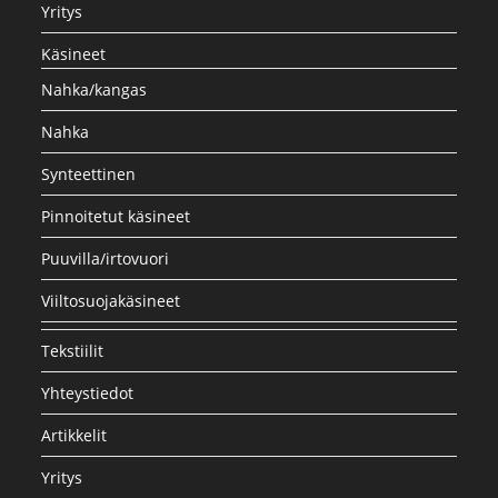
Yritys
Käsineet
Nahka/kangas
Nahka
Synteettinen
Pinnoitetut käsineet
Puuvilla/irtovuori
Viiltosuojakäsineet
Tekstiilit
Yhteystiedot
Artikkelit
Yritys