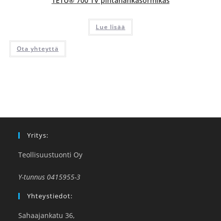
TETU® 700 TV pintanahkasormikas
Lue lisää
Ota yhteyttä
Yritys:
Teollisuustuonti Oy
Y-tunnus 0415955-3
Yhteystiedot:
Sahaajankatu 36,