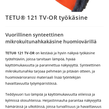
TETU® 121 TV-OR työkäsine
Vuorillinen synteettinen
mikrokuitunahkakäsine huomiovärillä
TETU® 121 TV-OR
on kestävä ja hyvin näkyvä työkäsine
työtehtäviin, joissa tarvitaan lämpöä, hyvää
käyttömukavuutta ja parannettua näkyvyyttä. Synteettinen
mikrokuitunahka tarjoaa pehmeän ja pitävän otteen, ja
huomiovärioranssi materiaali lisää työntekijän
havaittavuutta työympäristössä.
Teddyvuori tuo lämpöä ja käyttömukavuutta viileissä ja
kylmissä olosuhteissa. Heijastinnauha parantaa näkyvyyttä
hämärässä ja ulkotöissä, joissa turvallisuus ja havaittavuus