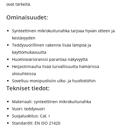
ovat tärkeitä.
Ominaisuudet:
Synteettinen mikrokuitunahka tarjoaa hyvän otteen ja
kestävyyden
Teddyvuorillinen rakenne lisää lämpöä ja
käyttömukavuutta
Huomiovärioranssi parantaa näkyvyyttä
Heijastinnauha lisää turvallisuutta hämärissä
olosuhteissa
Soveltuu monipuolisiin ulko- ja huoltotöihin
Tekniset tiedot:
Materiaali:
synteettinen mikrokuitunahka
Vuori:
teddyvuori
Suojaluokitus:
Cat. I
Standardit:
EN ISO 21420