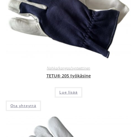
Nahka/kangas/synteettinen
TETU® 205 työkäsine
Lue lisää
Ota yhteyttä