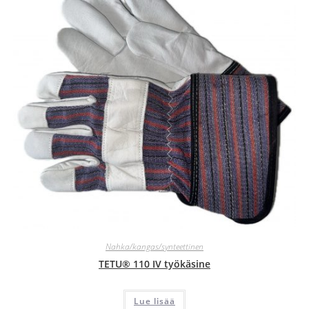
Nahka/kangas/synteettinen
TETU® 110 IV työkäsine
Lue lisää