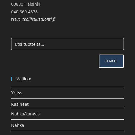
00880 Helsinki
040 669 4378
tetu@teollisuustuonti.fi
HAKU
Valikko
Yritys
Käsineet
Nahka/kangas
Nahka