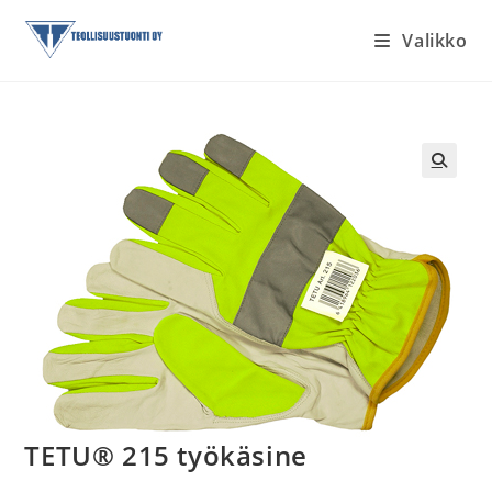
Siirry
Valikko
suoraan
sisältöön
TETU® 215 työkäsine