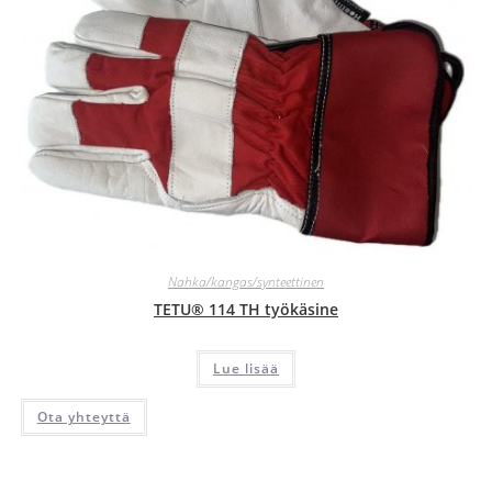
Nahka/kangas/synteettinen
TETU® 114 TH työkäsine
Lue lisää
Ota yhteyttä