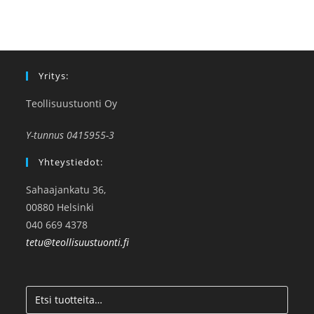
Yritys:
Teollisuustuonti Oy
Y-tunnus 0415955-3
Yhteystiedot:
Sahaajankatu 36,
00880 Helsinki
040 669 4378
tetu@teollisuustuonti.fi