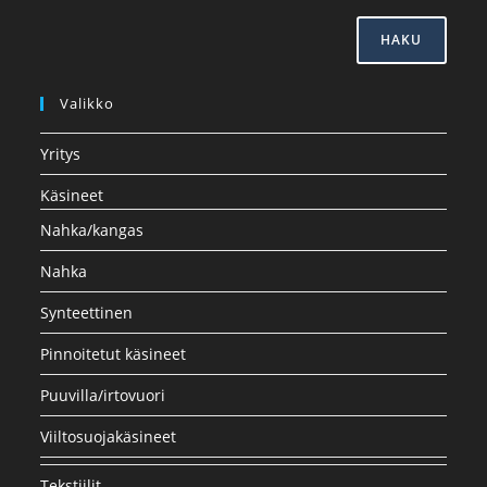
HAKU
Valikko
Yritys
Käsineet
Nahka/kangas
Nahka
Synteettinen
Pinnoitetut käsineet
Puuvilla/irtovuori
Viiltosuojakäsineet
Tekstiilit