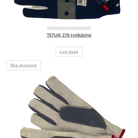
Nahka/kangas/synteettinen
TETU® 270 työkäsine
Lue lisää
Ota yhteyttä