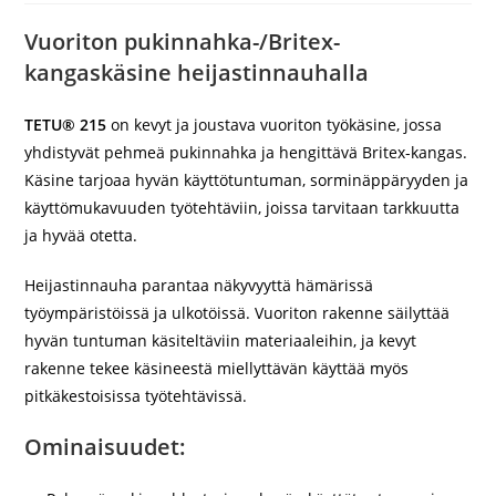
Vuoriton pukinnahka-/Britex-
kangaskäsine heijastinnauhalla
TETU® 215
on kevyt ja joustava vuoriton työkäsine, jossa
yhdistyvät pehmeä pukinnahka ja hengittävä Britex-kangas.
Käsine tarjoaa hyvän käyttötuntuman, sorminäppäryyden ja
käyttömukavuuden työtehtäviin, joissa tarvitaan tarkkuutta
ja hyvää otetta.
Heijastinnauha parantaa näkyvyyttä hämärissä
työympäristöissä ja ulkotöissä. Vuoriton rakenne säilyttää
hyvän tuntuman käsiteltäviin materiaaleihin, ja kevyt
rakenne tekee käsineestä miellyttävän käyttää myös
pitkäkestoisissa työtehtävissä.
Ominaisuudet: