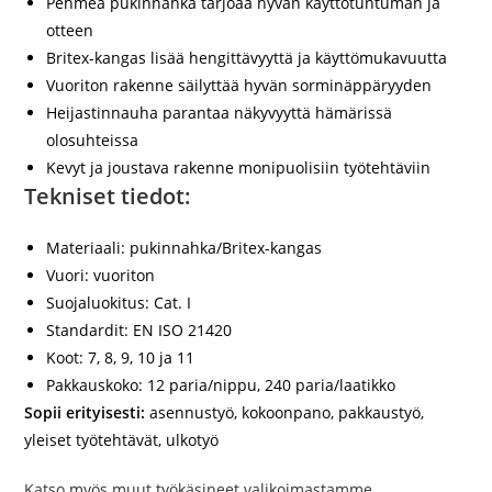
Pehmeä pukinnahka tarjoaa hyvän käyttötuntuman ja
otteen
Britex-kangas lisää hengittävyyttä ja käyttömukavuutta
Vuoriton rakenne säilyttää hyvän sorminäppäryyden
Heijastinnauha parantaa näkyvyyttä hämärissä
olosuhteissa
Kevyt ja joustava rakenne monipuolisiin työtehtäviin
Tekniset tiedot:
Materiaali:
pukinnahka/Britex-kangas
Vuori:
vuoriton
Suojaluokitus:
Cat. I
Standardit:
EN ISO 21420
Koot:
7, 8, 9, 10 ja 11
Pakkauskoko:
12 paria/nippu, 240 paria/laatikko
Sopii erityisesti:
asennustyö, kokoonpano, pakkaustyö,
yleiset työtehtävät, ulkotyö
Katso myös muut työkäsineet valikoimastamme