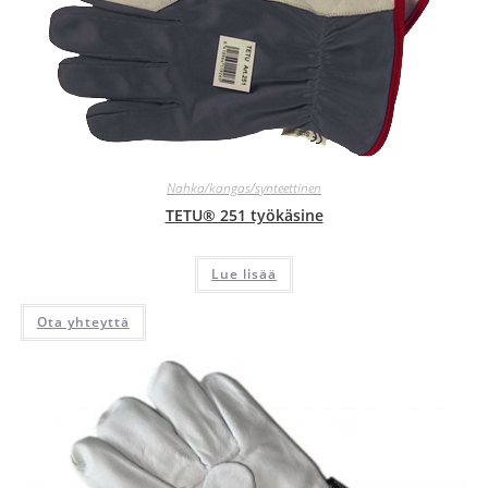
Nahka/kangas/synteettinen
TETU® 251 työkäsine
Lue lisää
Ota yhteyttä