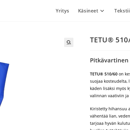
Yritys
Käsineet
Tekstii
TETU® 510/
Pitkävartinen 
TETU® 510/60
on kes
suojaa kosteudelta, l
käden lisäksi myös k
valinnan vaativiin ja
Kiristetty hihansuu 
vähentää lian, veden
tarjoaa hyvän kulutu