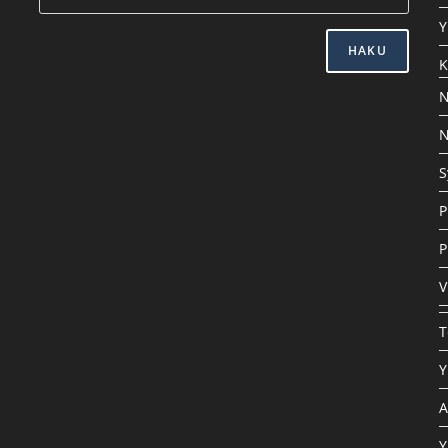
Y
HAKU
K
N
N
S
P
P
V
T
Y
A
Y