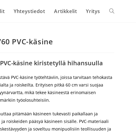
lit
Yhteystiedot
Artikkelit
Yritys
Toggle
website
60 PVC-käsine
search
PVC-käsine kiristetyllä hihansuulla
tävä PVC-käsine työtehtäviin, joissa tarvitaan tehokasta
ialta ja roiskeilta. Erityisen pitkä 60 cm varsi suojaa
yynärvartta, mikä tekee käsineestä erinomaisen
 märkiin työolosuhteisiin.
auttaa pitämään käsineen tukevasti paikallaan ja
 ja roiskeiden pääsyä käsineen sisälle. PVC-materiaali
skestävyyden ja soveltuu monipuolisiin teollisuuden ja