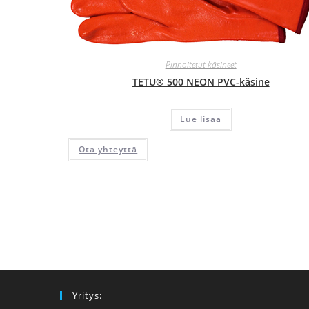
Pinnoitetut käsineet
TETU® 500 NEON PVC-käsine
Lue lisää
Ota yhteyttä
Yritys: