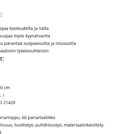
:
jaa kosteudelta ja lialta
 suojaa myös kyynärvartta
uu parantaa suojaavuutta ja istuvuutta
aativiin työolosuhteisiin
t:
0 cm
. I
O 21420
ria/nippu, 60 paria/laatikko
lisuus, huoltotyö, puhdistustyö, materiaalinkäsittely,
t