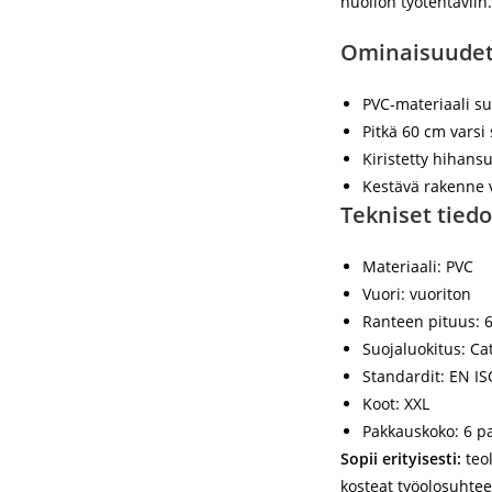
huollon työtehtäviin.
Ominaisuudet
PVC-materiaali suo
Pitkä 60 cm varsi
Kiristetty hihans
Kestävä rakenne v
Tekniset tiedo
Materiaali:
PVC
Vuori:
vuoriton
Ranteen pituus:
6
Suojaluokitus:
Cat
Standardit:
EN IS
Koot:
XXL
Pakkauskoko:
6 pa
Sopii erityisesti:
teol
kosteat työolosuhtee