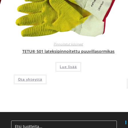
Pinnoitetut käsineet
TETU® 501 lateksipinnoitettu puuvillasormikas
Lue lisää
Ota yhteyttä