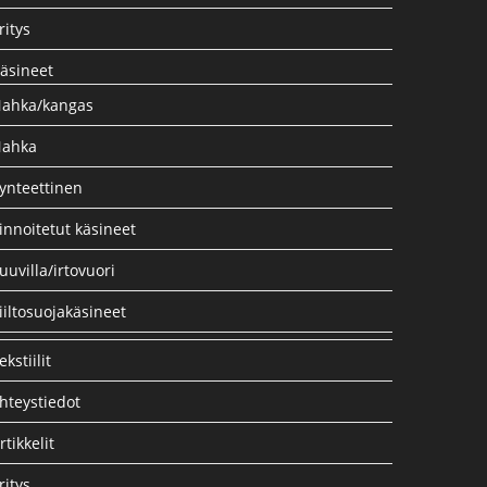
ritys
äsineet
ahka/kangas
ahka
ynteettinen
innoitetut käsineet
uuvilla/irtovuori
iiltosuojakäsineet
ekstiilit
hteystiedot
rtikkelit
ritys