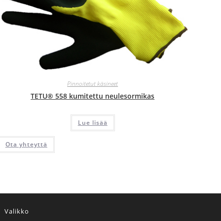
Pinnoitetut käsineet
TETU® 558 kumitettu neulesormikas
Lue lisää
Ota yhteyttä
Valikko