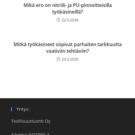
Mikä ero on nitriili- ja PU-pinnoitteisilla
työkäsineillä?
22.5.2026
Mitkä työkäsineet sopivat parhaiten tarkkuutta
vaativiin tehtäviin?
24.3.2026
Yritys:
Teollisuustuonti Oy
Y-tunnus 0415955-3