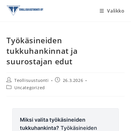
Siirry
Valikko
suoraan
sisältöön
Työkäsineiden
tukkuhankinnat ja
suurostajan edut
Artikkelin
Artikkeli
Teollisuustuonti
26.3.2026
kirjoittaja:
julkaistu:
Artikkelin
Uncategorized
kategoria:
Miksi valita työkäsineiden
tukkuhankinta?
Työkäsineiden