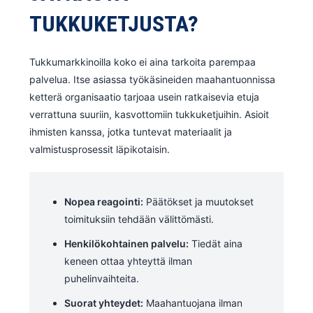
TUKKUKETJUSTA?
Tukkumarkkinoilla koko ei aina tarkoita parempaa
palvelua. Itse asiassa työkäsineiden maahantuonnissa
ketterä organisaatio tarjoaa usein ratkaisevia etuja
verrattuna suuriin, kasvottomiin tukkuketjuihin. Asioit
ihmisten kanssa, jotka tuntevat materiaalit ja
valmistusprosessit läpikotaisin.
Nopea reagointi:
Päätökset ja muutokset
toimituksiin tehdään välittömästi.
Henkilökohtainen palvelu:
Tiedät aina
keneen ottaa yhteyttä ilman
puhelinvaihteita.
Suorat yhteydet:
Maahantuojana ilman