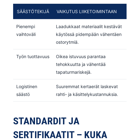
SÄÄSTÖTEKIJÄ
VAIKUTUS LIIKETOIMINTAAN
Pienempi
Laadukkaat materiaalit kestävät
vaihtoväli
käytössä pidempään vähentäen
ostorytmiä.
Työn tuottavuus
Oikea istuvuus parantaa
tehokkuutta ja vähentää
tapaturmariskejä.
Logistinen
Suuremmat kertaerät laskevat
säästö
rahti- ja käsittelykustannuksia.
STANDARDIT JA
SERTIFIKAATIT – KUKA