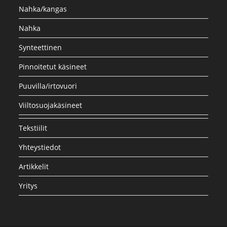
Nahka/kangas
Nahka
Synteettinen
Pinnoitetut käsineet
Puuvilla/irtovuori
Viiltosuojakäsineet
Tekstiilit
Yhteystiedot
Artikkelit
Yritys