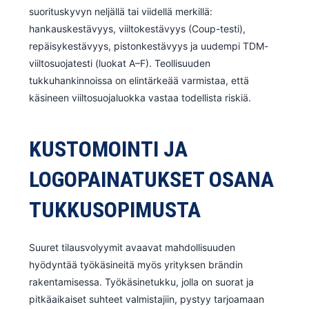
suorituskyvyn neljällä tai viidellä merkillä:
hankauskestävyys, viiltokestävyys (Coup-testi),
repäisykestävyys, pistonkestävyys ja uudempi TDM-
viiltosuojatesti (luokat A–F). Teollisuuden
tukkuhankinnoissa on elintärkeää varmistaa, että
käsineen viiltosuojaluokka vastaa todellista riskiä.
KUSTOMOINTI JA
LOGOPAINATUKSET OSANA
TUKKUSOPIMUSTA
Suuret tilausvolyymit avaavat mahdollisuuden
hyödyntää työkäsineitä myös yrityksen brändin
rakentamisessa. Työkäsinetukku, jolla on suorat ja
pitkäaikaiset suhteet valmistajiin, pystyy tarjoamaan