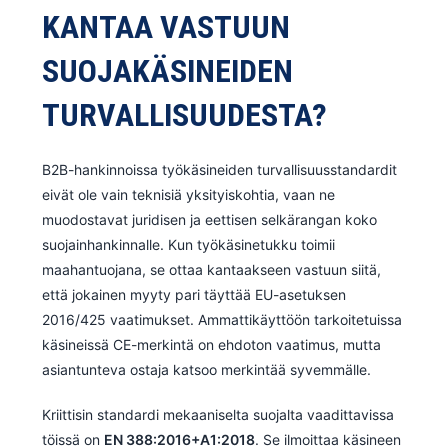
KANTAA VASTUUN
SUOJAKÄSINEIDEN
TURVALLISUUDESTA?
B2B-hankinnoissa työkäsineiden turvallisuusstandardit
eivät ole vain teknisiä yksityiskohtia, vaan ne
muodostavat juridisen ja eettisen selkärangan koko
suojainhankinnalle. Kun työkäsinetukku toimii
maahantuojana, se ottaa kantaakseen vastuun siitä,
että jokainen myyty pari täyttää EU-asetuksen
2016/425 vaatimukset. Ammattikäyttöön tarkoitetuissa
käsineissä CE-merkintä on ehdoton vaatimus, mutta
asiantunteva ostaja katsoo merkintää syvemmälle.
Kriittisin standardi mekaaniselta suojalta vaadittavissa
töissä on
EN 388:2016+A1:2018
. Se ilmoittaa käsineen