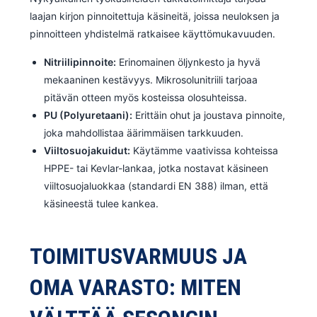
laajan kirjon pinnoitettuja käsineitä, joissa neuloksen ja
pinnoitteen yhdistelmä ratkaisee käyttömukavuuden.
Nitriilipinnoite:
Erinomainen öljynkesto ja hyvä
mekaaninen kestävyys. Mikrosolunitriili tarjoaa
pitävän otteen myös kosteissa olosuhteissa.
PU (Polyuretaani):
Erittäin ohut ja joustava pinnoite,
joka mahdollistaa äärimmäisen tarkkuuden.
Viiltosuojakuidut:
Käytämme vaativissa kohteissa
HPPE- tai Kevlar-lankaa, jotka nostavat käsineen
viiltosuojaluokkaa (standardi EN 388) ilman, että
käsineestä tulee kankea.
TOIMITUSVARMUUS JA
OMA VARASTO: MITEN