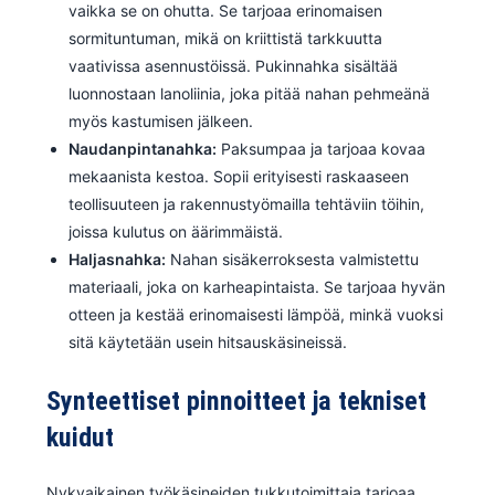
vaikka se on ohutta. Se tarjoaa erinomaisen
sormituntuman, mikä on kriittistä tarkkuutta
vaativissa asennustöissä. Pukinnahka sisältää
luonnostaan lanoliinia, joka pitää nahan pehmeänä
myös kastumisen jälkeen.
Naudanpintanahka:
Paksumpaa ja tarjoaa kovaa
mekaanista kestoa. Sopii erityisesti raskaaseen
teollisuuteen ja rakennustyömailla tehtäviin töihin,
joissa kulutus on äärimmäistä.
Haljasnahka:
Nahan sisäkerroksesta valmistettu
materiaali, joka on karheapintaista. Se tarjoaa hyvän
otteen ja kestää erinomaisesti lämpöä, minkä vuoksi
sitä käytetään usein hitsauskäsineissä.
Synteettiset pinnoitteet ja tekniset
kuidut
Nykyaikainen työkäsineiden tukkutoimittaja tarjoaa