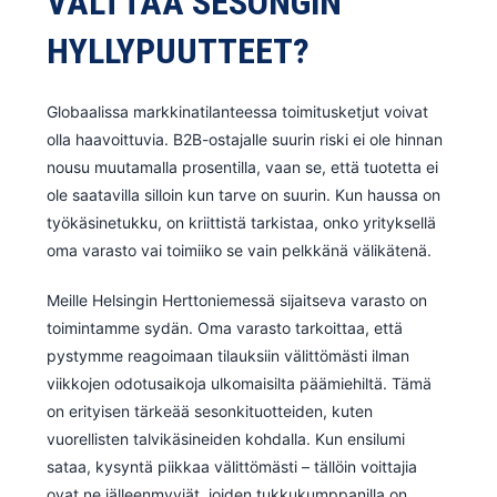
VÄLTTÄÄ SESONGIN
HYLLYPUUTTEET?
Globaalissa markkinatilanteessa toimitusketjut voivat
olla haavoittuvia. B2B-ostajalle suurin riski ei ole hinnan
nousu muutamalla prosentilla, vaan se, että tuotetta ei
ole saatavilla silloin kun tarve on suurin. Kun haussa on
työkäsinetukku, on kriittistä tarkistaa, onko yrityksellä
oma varasto vai toimiiko se vain pelkkänä välikätenä.
Meille Helsingin Herttoniemessä sijaitseva varasto on
toimintamme sydän. Oma varasto tarkoittaa, että
pystymme reagoimaan tilauksiin välittömästi ilman
viikkojen odotusaikoja ulkomaisilta päämiehiltä. Tämä
on erityisen tärkeää sesonkituotteiden, kuten
vuorellisten talvikäsineiden kohdalla. Kun ensilumi
sataa, kysyntä piikkaa välittömästi – tällöin voittajia
ovat ne jälleenmyyjät, joiden tukkukumppanilla on