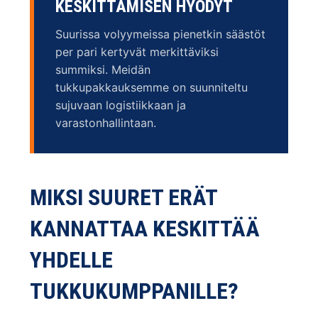
KESKITTÄMISEN HYÖDYT
Suurissa volyymeissa pienetkin säästöt
per pari kertyvät merkittäviksi
summiksi. Meidän
tukkupakkauksemme on suunniteltu
sujuvaan logistiikkaan ja
varastonhallintaan.
MIKSI SUURET ERÄT
KANNATTAA KESKITTÄÄ
YHDELLE
TUKKUKUMPPANILLE?