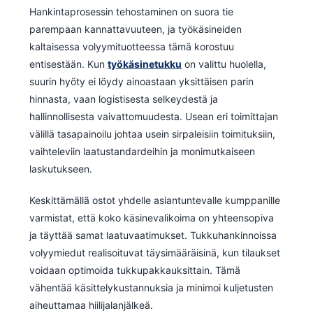
Hankintaprosessin tehostaminen on suora tie
parempaan kannattavuuteen, ja työkäsineiden
kaltaisessa volyymituotteessa tämä korostuu
entisestään. Kun
työkäsinetukku
on valittu huolella,
suurin hyöty ei löydy ainoastaan yksittäisen parin
hinnasta, vaan logistisesta selkeydestä ja
hallinnollisesta vaivattomuudesta. Usean eri toimittajan
välillä tasapainoilu johtaa usein sirpaleisiin toimituksiin,
vaihteleviin laatustandardeihin ja monimutkaiseen
laskutukseen.
Keskittämällä ostot yhdelle asiantuntevalle kumppanille
varmistat, että koko käsinevalikoima on yhteensopiva
ja täyttää samat laatuvaatimukset. Tukkuhankinnoissa
volyymiedut realisoituvat täysimääräisinä, kun tilaukset
voidaan optimoida tukkupakkauksittain. Tämä
vähentää käsittelykustannuksia ja minimoi kuljetusten
aiheuttamaa hiilijalanjälkeä.