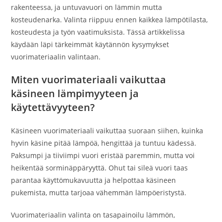
rakenteessa, ja untuvavuori on lämmin mutta
kosteudenarka. Valinta riippuu ennen kaikkea lämpötilasta,
kosteudesta ja työn vaatimuksista. Tässä artikkelissa
käydään läpi tärkeimmät käytännön kysymykset
vuorimateriaalin valintaan.
Miten vuorimateriaali vaikuttaa
käsineen lämpimyyteen ja
käytettävyyteen?
Käsineen vuorimateriaali vaikuttaa suoraan siihen, kuinka
hyvin käsine pitää lämpöä, hengittää ja tuntuu kädessä.
Paksumpi ja tiiviimpi vuori eristää paremmin, mutta voi
heikentää sorminäppäryyttä. Ohut tai sileä vuori taas
parantaa käyttömukavuutta ja helpottaa käsineen
pukemista, mutta tarjoaa vähemmän lämpöeristystä.
Vuorimateriaalin valinta on tasapainoilu lämmön,