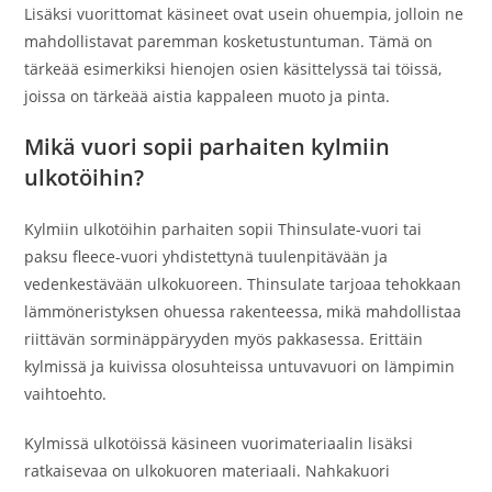
Lisäksi vuorittomat käsineet ovat usein ohuempia, jolloin ne
mahdollistavat paremman kosketustuntuman. Tämä on
tärkeää esimerkiksi hienojen osien käsittelyssä tai töissä,
joissa on tärkeää aistia kappaleen muoto ja pinta.
Mikä vuori sopii parhaiten kylmiin
ulkotöihin?
Kylmiin ulkotöihin parhaiten sopii Thinsulate-vuori tai
paksu fleece-vuori yhdistettynä tuulenpitävään ja
vedenkestävään ulkokuoreen. Thinsulate tarjoaa tehokkaan
lämmöneristyksen ohuessa rakenteessa, mikä mahdollistaa
riittävän sorminäppäryyden myös pakkasessa. Erittäin
kylmissä ja kuivissa olosuhteissa untuvavuori on lämpimin
vaihtoehto.
Kylmissä ulkotöissä käsineen vuorimateriaalin lisäksi
ratkaisevaa on ulkokuoren materiaali. Nahkakuori