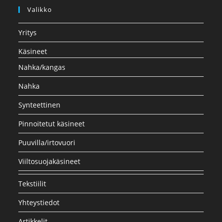
Valikko
Yritys
Käsineet
Nahka/kangas
Nahka
Synteettinen
Pinnoitetut käsineet
Puuvilla/irtovuori
Viiltosuojakäsineet
Tekstiilit
Yhteystiedot
Artikkelit