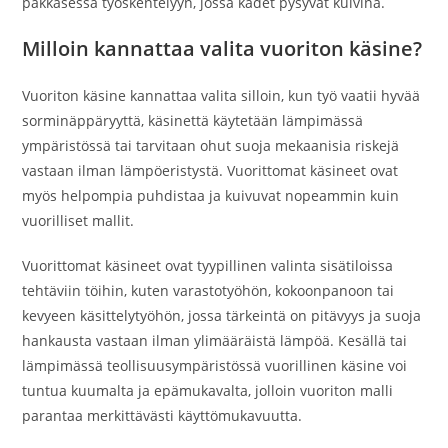
pakkasessa työskentelyyn, jossa kädet pysyvät kuivina.
Milloin kannattaa valita vuoriton käsine?
Vuoriton käsine kannattaa valita silloin, kun työ vaatii hyvää
sorminäppäryyttä, käsinettä käytetään lämpimässä
ympäristössä tai tarvitaan ohut suoja mekaanisia riskejä
vastaan ilman lämpöeristystä. Vuorittomat käsineet ovat
myös helpompia puhdistaa ja kuivuvat nopeammin kuin
vuorilliset mallit.
Vuorittomat käsineet ovat tyypillinen valinta sisätiloissa
tehtäviin töihin, kuten varastotyöhön, kokoonpanoon tai
kevyeen käsittelytyöhön, jossa tärkeintä on pitävyys ja suoja
hankausta vastaan ilman ylimääräistä lämpöä. Kesällä tai
lämpimässä teollisuusympäristössä vuorillinen käsine voi
tuntua kuumalta ja epämukavalta, jolloin vuoriton malli
parantaa merkittävästi käyttömukavuutta.