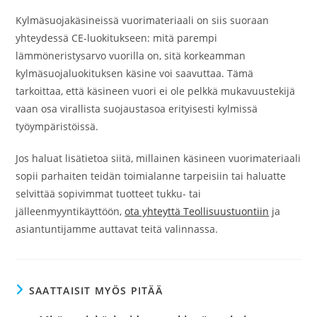
Kylmäsuojakäsineissä vuorimateriaali on siis suoraan
yhteydessä CE-luokitukseen: mitä parempi
lämmöneristysarvo vuorilla on, sitä korkeamman
kylmäsuojaluokituksen käsine voi saavuttaa. Tämä
tarkoittaa, että käsineen vuori ei ole pelkkä mukavuustekijä
vaan osa virallista suojaustasoa erityisesti kylmissä
työympäristöissä.
Jos haluat lisätietoa siitä, millainen käsineen vuorimateriaali
sopii parhaiten teidän toimialanne tarpeisiin tai haluatte
selvittää sopivimmat tuotteet tukku- tai
jälleenmyyntikäyttöön,
ota yhteyttä Teollisuustuontiin
ja
asiantuntijamme auttavat teitä valinnassa.
SAATTAISIT MYÖS PITÄÄ