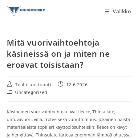
Siirry
Valikko
suoraan
sisältöön
Mitä vuorivaihtoehtoja
käsineissä on ja miten ne
eroavat toisistaan?
Artikkelin
Artikkeli
Teollisuustuonti
12.6.2026
kirjoittaja:
julkaistu:
Artikkelin
Uncategorized
kategoria:
Käsineiden vuorivaihtoehtoja ovat fleece, Thinsulate,
untuvavuori, villa, frotee sekä vuorittomuus. Jokainen näistä
materiaaleista sopii eri käyttöolosuhteisiin: fleece on kevyt
ja hengittävä, Thinsulate tarjoaa enemmän lämpöä ohuessa