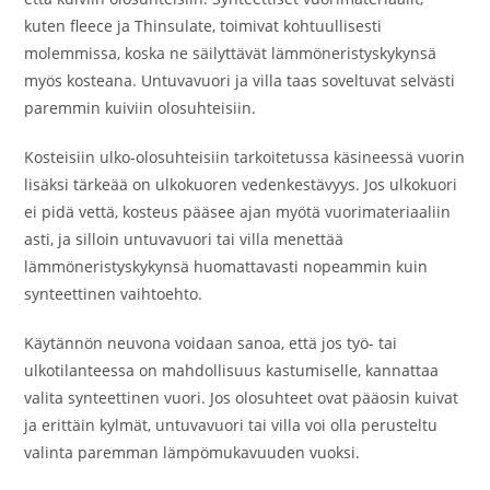
kuten fleece ja Thinsulate, toimivat kohtuullisesti
molemmissa, koska ne säilyttävät lämmöneristyskykynsä
myös kosteana. Untuvavuori ja villa taas soveltuvat selvästi
paremmin kuiviin olosuhteisiin.
Kosteisiin ulko-olosuhteisiin tarkoitetussa käsineessä vuorin
lisäksi tärkeää on ulkokuoren vedenkestävyys. Jos ulkokuori
ei pidä vettä, kosteus pääsee ajan myötä vuorimateriaaliin
asti, ja silloin untuvavuori tai villa menettää
lämmöneristyskykynsä huomattavasti nopeammin kuin
synteettinen vaihtoehto.
Käytännön neuvona voidaan sanoa, että jos työ- tai
ulkotilanteessa on mahdollisuus kastumiselle, kannattaa
valita synteettinen vuori. Jos olosuhteet ovat pääosin kuivat
ja erittäin kylmät, untuvavuori tai villa voi olla perusteltu
valinta paremman lämpömukavuuden vuoksi.