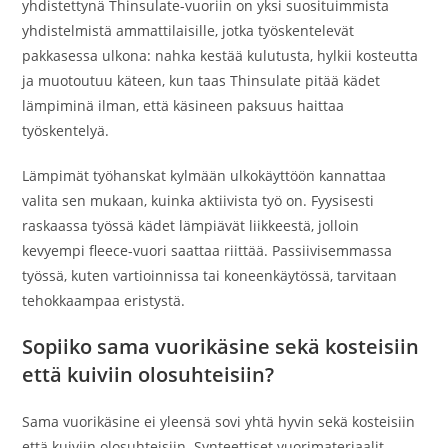
yhdistettynä Thinsulate-vuoriin on yksi suosituimmista
yhdistelmistä ammattilaisille, jotka työskentelevät
pakkasessa ulkona: nahka kestää kulutusta, hylkii kosteutta
ja muotoutuu käteen, kun taas Thinsulate pitää kädet
lämpiminä ilman, että käsineen paksuus haittaa
työskentelyä.
Lämpimät työhanskat kylmään ulkokäyttöön kannattaa
valita sen mukaan, kuinka aktiivista työ on. Fyysisesti
raskaassa työssä kädet lämpiävät liikkeestä, jolloin
kevyempi fleece-vuori saattaa riittää. Passiivisemmassa
työssä, kuten vartioinnissa tai koneenkäytössä, tarvitaan
tehokkaampaa eristystä.
Sopiiko sama vuorikäsine sekä kosteisiin
että kuiviin olosuhteisiin?
Sama vuorikäsine ei yleensä sovi yhtä hyvin sekä kosteisiin
että kuiviin olosuhteisiin. Synteettiset vuorimateriaalit,