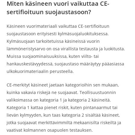
Miten käsineen vuori vaikuttaa CE-
sertifioituun suojaustasoon?
Käsineen vuorimateriaali vaikuttaa CE-sertifioituun
suojaustasoon erityisesti kylmäsuojaluokituksessa.
Kylmäsuojaan tarkoitetuissa käsineissä vuorin
lämmöneristysarvo on osa virallista testausta ja luokitusta.
Muissa suojaominaisuuksissa, kuten viilto- tai
hankauskestävyydessä, suojaustaso määräytyy pääasiassa
ulkokuorimateriaalin perusteella.
CE-merkityt käsineet jaetaan kategorioihin sen mukaan,
kuinka vakavia riskejä ne suojaavat. Teollisuustuonnin
valikoimassa on kategoria 1 ja kategoria 2 käsineitä.
Kategoria 1 kattaa pienet riskit, kuten pintanaarmut tai
lievän kylmyyden, kun taas kategoria 2 sisältää käsineet,
jotka suojaavat merkittävimmiltä mekaanisilta riskeiltä ja
vaativat kolmannen osapuolen testauksen.