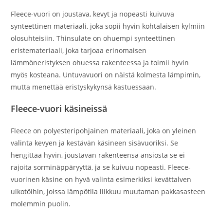
Fleece-vuori on joustava, kevyt ja nopeasti kuivuva
synteettinen materiaali, joka sopii hyvin kohtalaisen kylmiin
olosuhteisiin. Thinsulate on ohuempi synteettinen
eristemateriaali, joka tarjoaa erinomaisen
lämmöneristyksen ohuessa rakenteessa ja toimii hyvin
myös kosteana. Untuvavuori on näistä kolmesta lämpimin,
mutta menettää eristyskykynsä kastuessaan.
Fleece-vuori käsineissä
Fleece on polyesteripohjainen materiaali, joka on yleinen
valinta kevyen ja kestävän käsineen sisävuoriksi. Se
hengittää hyvin, joustavan rakenteensa ansiosta se ei
rajoita sorminäppäryyttä, ja se kuivuu nopeasti. Fleece-
vuorinen käsine on hyvä valinta esimerkiksi kevättalven
ulkotöihin, joissa lämpötila liikkuu muutaman pakkasasteen
molemmin puolin.