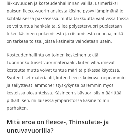
liikkuvuuden ja kosteudenhallinnan välillä. Esimerkiksi
paksun fleece-vuorin ansiosta käsine pysyy lämpimänä jo
kohtalaisessa pakkasessa, mutta tarkkuutta vaativissa töissä
se voi tuntua hankalalta. Sileä polyestervuori puolestaan
tekee käsineen pukemisesta ja riisumisesta nopeaa, mikä
on tärkeää töissä, joissa käsineitä vaihdetaan usein.
Kosteudenhallinta on toinen keskeinen tekijä.
Luonnonkuituiset vuorimateriaalit, kuten villa, imevät
kosteutta mutta voivat tuntua märiltä pitkässä käytössä.
Synteettiset materiaalit, kuten fleece, kuivuvat nopeammin
ja säilyttävät lämmöneristyskykynsä paremmin myös
kosteissa olosuhteissa. Käsineen sisävuori siis määrittää
pitkälti sen, millaisessa ympäristössä käsine toimii
parhaiten.
Mitä eroa on fleece-, Thinsulate- ja
untuvavuorilla?