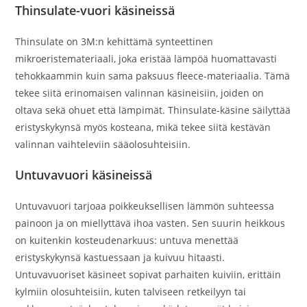
Thinsulate-vuori käsineissä
Thinsulate on 3M:n kehittämä synteettinen
mikroeristemateriaali, joka eristää lämpöä huomattavasti
tehokkaammin kuin sama paksuus fleece-materiaalia. Tämä
tekee siitä erinomaisen valinnan käsineisiin, joiden on
oltava sekä ohuet että lämpimät. Thinsulate-käsine säilyttää
eristyskykynsä myös kosteana, mikä tekee siitä kestävän
valinnan vaihteleviin sääolosuhteisiin.
Untuvavuori käsineissä
Untuvavuori tarjoaa poikkeuksellisen lämmön suhteessa
painoon ja on miellyttävä ihoa vasten. Sen suurin heikkous
on kuitenkin kosteudenarkuus: untuva menettää
eristyskykynsä kastuessaan ja kuivuu hitaasti.
Untuvavuoriset käsineet sopivat parhaiten kuiviin, erittäin
kylmiin olosuhteisiin, kuten talviseen retkeilyyn tai