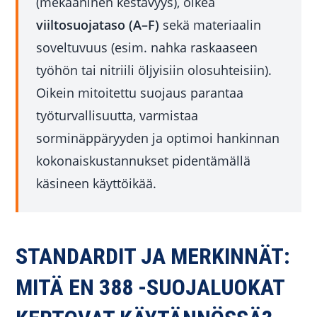
(mekaaninen kestävyys), oikea
viiltosuojataso (A–F)
sekä materiaalin
soveltuvuus (esim. nahka raskaaseen
työhön tai nitriili öljyisiin olosuhteisiin).
Oikein mitoitettu suojaus parantaa
työturvallisuutta, varmistaa
sorminäppäryyden ja optimoi hankinnan
kokonaiskustannukset pidentämällä
käsineen käyttöikää.
STANDARDIT JA MERKINNÄT:
MITÄ EN 388 -SUOJALUOKAT