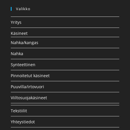
Valikko
Yritys
Käsineet
Nahka/kangas
Nahka
Synteettinen
Pinnoitetut käsineet
Puuvilla/irtovuori
Viiltosuojakäsineet
Tekstiilit
Yhteystiedot