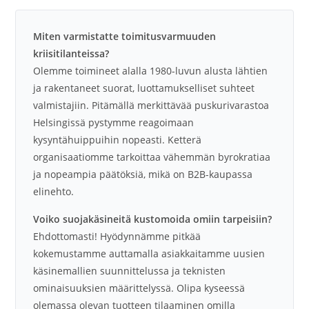
Miten varmistatte toimitusvarmuuden
kriisitilanteissa?
Olemme toimineet alalla 1980-luvun alusta lähtien
ja rakentaneet suorat, luottamukselliset suhteet
valmistajiin. Pitämällä merkittävää puskurivarastoa
Helsingissä pystymme reagoimaan
kysyntähuippuihin nopeasti. Ketterä
organisaatiomme tarkoittaa vähemmän byrokratiaa
ja nopeampia päätöksiä, mikä on B2B-kaupassa
elinehto.
Voiko suojakäsineitä kustomoida omiin tarpeisiin?
Ehdottomasti! Hyödynnämme pitkää
kokemustamme auttamalla asiakkaitamme uusien
käsinemallien suunnittelussa ja teknisten
ominaisuuksien määrittelyssä. Olipa kyseessä
olemassa olevan tuotteen tilaaminen omilla