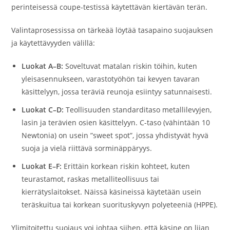
perinteisessä coupe-testissä käytettävän kiertävän terän.
Valintaprosessissa on tärkeää löytää tasapaino suojauksen
ja käytettävyyden välillä:
Luokat A–B:
Soveltuvat matalan riskin töihin, kuten
yleisasennukseen, varastotyöhön tai kevyen tavaran
käsittelyyn, jossa teräviä reunoja esiintyy satunnaisesti.
Luokat C–D:
Teollisuuden standarditaso metallilevyjen,
lasin ja terävien osien käsittelyyn. C-taso (vähintään 10
Newtonia) on usein ”sweet spot”, jossa yhdistyvät hyvä
suoja ja vielä riittävä sorminäppäryys.
Luokat E–F:
Erittäin korkean riskin kohteet, kuten
teurastamot, raskas metalliteollisuus tai
kierrätyslaitokset. Näissä käsineissä käytetään usein
teräskuitua tai korkean suorituskyvyn polyeteeniä (HPPE).
Ylimitoitettu suojaus voi johtaa siihen, että käsine on liian