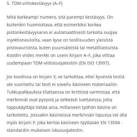
5. TDM-viiltokestävyys (A–F)
Mitä korkeampi numero, sitä parempi kestävyys. On
kuitenkin huomioitava, että esimerkiksi korkea
pistonkestävyysarvo ei automaattisesti tarkoita suojaa
injektioneuloilta, vaan kyse on teollisuuden yleisistä
pistovaurioista, kuten puunsäleistä tai metallilastuista.
Koodin viides merkki on usein kirjain A–F, joka viittaa
uudempaan TDM-viiltosuojatestiin (EN ISO 13997).
Jos koodissa on kirjain X, se tarkoittaa, ettei kyseistä testiä
ole suoritettu tai testi ei sovellu käsineen materiaaliin.
Tukkupakkauksia tilattaessa on kriittistä varmistaa, että
merkinnät ovat pysyviä ja selkeästi luettavissa, jotta
loppukäyttäjä tietää aina, millaiseen työhön käsine on
tarkoitettu. Joissakin käsineissä merkinnän lopussa voi olla
myös kirjain P, joka kertoo käsineen täyttävän EN 13594 -
standardin mukaisen iskusuojatestin.