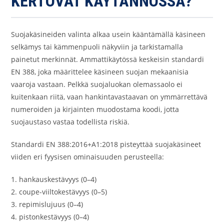
KERTOVAT KÄYTÄNNÖSSÄ?
Suojakäsineiden valinta alkaa usein kääntämällä käsineen
selkämys tai kämmenpuoli näkyviin ja tarkistamalla
painetut merkinnät. Ammattikäytössä keskeisin standardi
EN 388, joka määrittelee käsineen suojan mekaanisia
vaaroja vastaan. Pelkkä suojaluokan olemassaolo ei
kuitenkaan riitä, vaan hankintavastaavan on ymmärrettävä
numeroiden ja kirjainten muodostama koodi, jotta
suojaustaso vastaa todellista riskiä.
Standardi EN 388:2016+A1:2018 pisteyttää suojakäsineet
viiden eri fyysisen ominaisuuden perusteella:
1. hankauskestävyys (0–4)
2. coupe-viiltokestävyys (0–5)
3. repimislujuus (0–4)
4. pistonkestävyys (0–4)