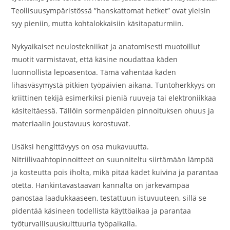
Teollisuusympäristössä ”hanskattomat hetket” ovat yleisin
syy pieniin, mutta kohtalokkaisiin käsitapaturmiin.
Nykyaikaiset neulostekniikat ja anatomisesti muotoillut
muotit varmistavat, että käsine noudattaa käden
luonnollista lepoasentoa. Tämä vähentää käden
lihasväsymystä pitkien työpäivien aikana. Tuntoherkkyys on
kriittinen tekijä esimerkiksi pieniä ruuveja tai elektroniikkaa
käsiteltäessä. Tällöin sormenpäiden pinnoituksen ohuus ja
materiaalin joustavuus korostuvat.
Lisäksi hengittävyys on osa mukavuutta.
Nitriilivaahtopinnoitteet on suunniteltu siirtämään lämpöä
ja kosteutta pois iholta, mikä pitää kädet kuivina ja parantaa
otetta. Hankintavastaavan kannalta on järkevämpää
panostaa laadukkaaseen, testattuun istuvuuteen, sillä se
pidentää käsineen todellista käyttöaikaa ja parantaa
työturvallisuuskulttuuria työpaikalla.