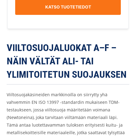
KATSO TUOTETIEDOT
VIILTOSUOJALUOKAT A–F –
NÄIN VÄLTÄT ALI- TAI
YLIMITOITETUN SUOJAUKSEN
Viiltosuojakäsineiden markkinoilla on siirrytty yhä
vahvemmin EN ISO 13997 -standardin mukaiseen TDM-
testaukseen, jossa viiltosuoja määritetään voimana
(Newtoneina), joka tarvitaan viiltämään materiaali läpi.
Tämä antaa luotettavamman tuloksen erityisesti kuitu- ja
metallisekoitteisille materiaaleille, jotka saattavat tylsyttää