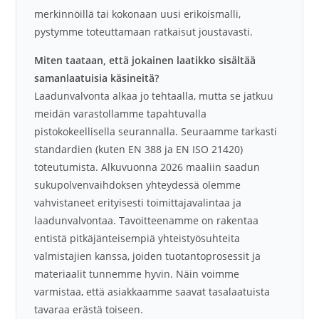
merkinnöillä tai kokonaan uusi erikoismalli,
pystymme toteuttamaan ratkaisut joustavasti.
Miten taataan, että jokainen laatikko sisältää
samanlaatuisia käsineitä?
Laadunvalvonta alkaa jo tehtaalla, mutta se jatkuu
meidän varastollamme tapahtuvalla
pistokokeellisella seurannalla. Seuraamme tarkasti
standardien (kuten EN 388 ja EN ISO 21420)
toteutumista. Alkuvuonna 2026 maaliin saadun
sukupolvenvaihdoksen yhteydessä olemme
vahvistaneet erityisesti toimittajavalintaa ja
laadunvalvontaa. Tavoitteenamme on rakentaa
entistä pitkäjänteisempiä yhteistyösuhteita
valmistajien kanssa, joiden tuotantoprosessit ja
materiaalit tunnemme hyvin. Näin voimme
varmistaa, että asiakkaamme saavat tasalaatuista
tavaraa erästä toiseen.