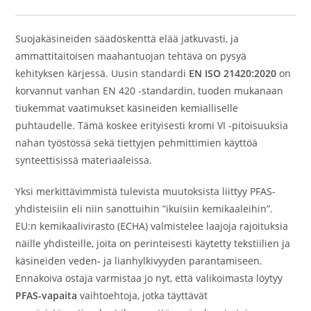
Suojakäsineiden säädöskenttä elää jatkuvasti, ja
ammattitaitoisen maahantuojan tehtävä on pysyä
kehityksen kärjessä. Uusin standardi
EN ISO 21420:2020
on
korvannut vanhan EN 420 -standardin, tuoden mukanaan
tiukemmat vaatimukset käsineiden kemialliselle
puhtaudelle. Tämä koskee erityisesti kromi VI -pitoisuuksia
nahan työstössä sekä tiettyjen pehmittimien käyttöä
synteettisissä materiaaleissa.
Yksi merkittävimmistä tulevista muutoksista liittyy PFAS-
yhdisteisiin eli niin sanottuihin ”ikuisiin kemikaaleihin”.
EU:n kemikaalivirasto (ECHA) valmistelee laajoja rajoituksia
näille yhdisteille, joita on perinteisesti käytetty tekstiilien ja
käsineiden veden- ja lianhylkivyyden parantamiseen.
Ennakoiva ostaja varmistaa jo nyt, että valikoimasta löytyy
PFAS-vapaita
vaihtoehtoja, jotka täyttävät