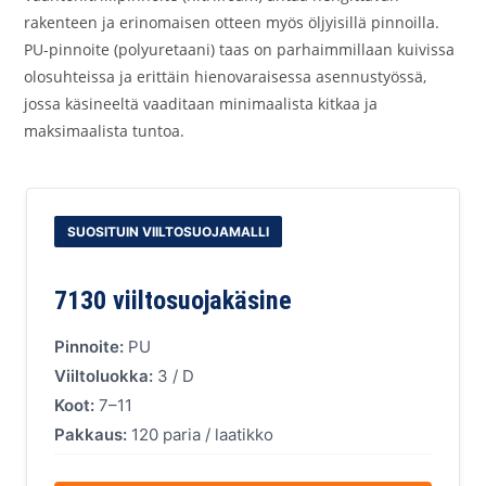
rakenteen ja erinomaisen otteen myös öljyisillä pinnoilla.
PU-pinnoite (polyuretaani) taas on parhaimmillaan kuivissa
olosuhteissa ja erittäin hienovaraisessa asennustyössä,
jossa käsineeltä vaaditaan minimaalista kitkaa ja
maksimaalista tuntoa.
SUOSITUIN VIILTOSUOJAMALLI
7130 viiltosuojakäsine
Pinnoite:
PU
Viiltoluokka:
3 / D
Koot:
7–11
Pakkaus:
120 paria / laatikko