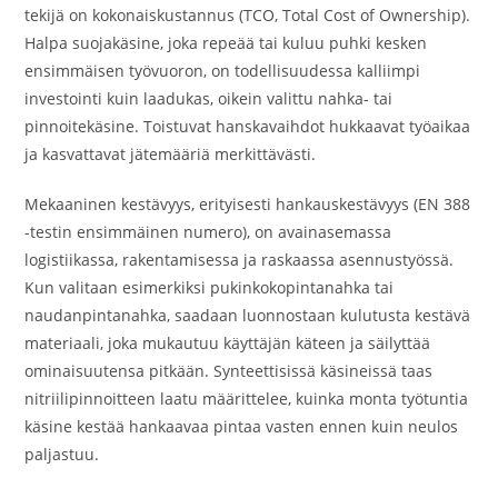
tekijä on kokonaiskustannus (TCO, Total Cost of Ownership).
Halpa suojakäsine, joka repeää tai kuluu puhki kesken
ensimmäisen työvuoron, on todellisuudessa kalliimpi
investointi kuin laadukas, oikein valittu nahka- tai
pinnoitekäsine. Toistuvat hanskavaihdot hukkaavat työaikaa
ja kasvattavat jätemääriä merkittävästi.
Mekaaninen kestävyys, erityisesti hankauskestävyys (EN 388
-testin ensimmäinen numero), on avainasemassa
logistiikassa, rakentamisessa ja raskaassa asennustyössä.
Kun valitaan esimerkiksi pukinkokopintanahka tai
naudanpintanahka, saadaan luonnostaan kulutusta kestävä
materiaali, joka mukautuu käyttäjän käteen ja säilyttää
ominaisuutensa pitkään. Synteettisissä käsineissä taas
nitriilipinnoitteen laatu määrittelee, kuinka monta työtuntia
käsine kestää hankaavaa pintaa vasten ennen kuin neulos
paljastuu.