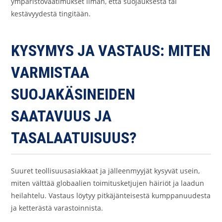
ympäristövaatimukset ilman, että suojauksesta tai
kestävyydestä tingitään.
KYSYMYS JA VASTAUS: MITEN
VARMISTAA
SUOJAKÄSINEIDEN
SAATAVUUS JA
TASALAATUISUUS?
Suuret teollisuusasiakkaat ja jälleenmyyjät kysyvät usein,
miten välttää globaalien toimitusketjujen häiriöt ja laadun
heilahtelu. Vastaus löytyy pitkäjänteisestä kumppanuudesta
ja ketterästä varastoinnista.