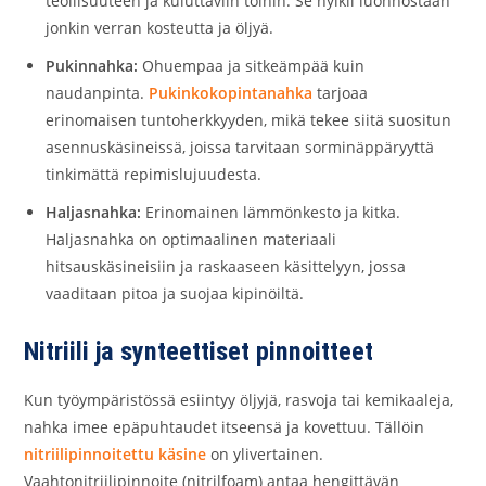
teollisuuteen ja kuluttaviin töihin. Se hylkii luonnostaan
jonkin verran kosteutta ja öljyä.
Pukinnahka:
Ohuempaa ja sitkeämpää kuin
naudanpinta.
Pukinkokopintanahka
tarjoaa
erinomaisen tuntoherkkyyden, mikä tekee siitä suositun
asennuskäsineissä, joissa tarvitaan sorminäppäryyttä
tinkimättä repimislujuudesta.
Haljasnahka:
Erinomainen lämmönkesto ja kitka.
Haljasnahka on optimaalinen materiaali
hitsauskäsineisiin ja raskaaseen käsittelyyn, jossa
vaaditaan pitoa ja suojaa kipinöiltä.
Nitriili ja synteettiset pinnoitteet
Kun työympäristössä esiintyy öljyjä, rasvoja tai kemikaaleja,
nahka imee epäpuhtaudet itseensä ja kovettuu. Tällöin
nitriilipinnoitettu käsine
on ylivertainen.
Vaahtonitriilipinnoite (nitrilfoam) antaa hengittävän