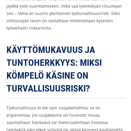
jäykkä työn suorittamiseen, mikä saa työntekijän riisumaan
sen – tämä on suurin yksittäinen työturvallisuusriski. Siksi
viiltosuojan tason on vastattava nimenomaan kyseisen
työvaiheen riskiarviota.
KÄYTTÖMUKAVUUS JA
TUNTOHERKKYYS: MIKSI
KÖMPELÖ KÄSINE ON
TURVALLISUUSRISKI?
Työturvallisuus ei ole vain suojakertoimia; se on
ergonomiaa. Jos suojakäsine on huonosti istuva,
saumoiltaan hankaava tai materiaaleiltaan hiostava,
työntekijä joko tekee virheitä tai jättää käsineet käyttämättä.