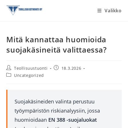
Siirry
Valikko
suoraan
sisältöön
Mitä kannattaa huomioida
suojakäsineitä valittaessa?
Artikkelin
Artikkeli
Teollisuustuonti
18.3.2026
kirjoittaja:
julkaistu:
Artikkelin
Uncategorized
kategoria:
Suojakäsineiden valinta perustuu
työympäristön riskianalyysiin, jossa
huomioidaan
EN 388 -suojaluokat