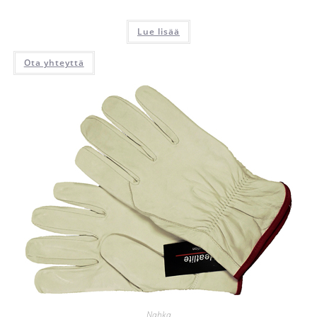
Lue lisää
Ota yhteyttä
Nahka