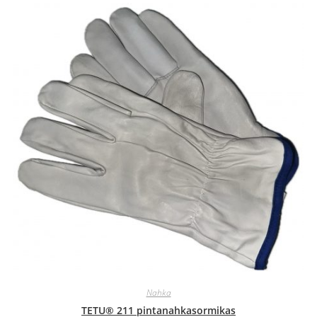
Nahka
TETU® 211 pintanahkasormikas