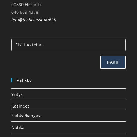
00880 Helsinki
040 669 4378
tetu@teollisuustuonti.fi
HAKU
Valikko
Yritys
Käsineet
Nahka/kangas
Nahka