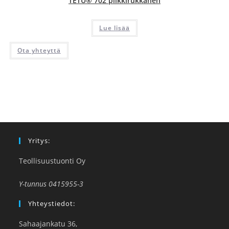
TETU® 702 pilkkirukkanen
Lue lisää
Ota yhteyttä
Yritys:
Teollisuustuonti Oy
Y-tunnus 0415955-3
Yhteystiedot:
Sahaajankatu 36,