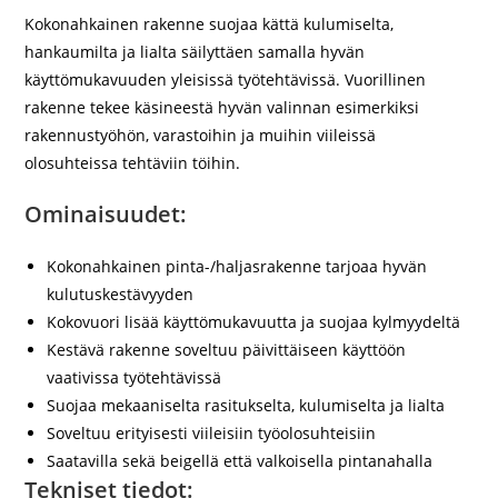
Kokonahkainen rakenne suojaa kättä kulumiselta,
hankaumilta ja lialta säilyttäen samalla hyvän
käyttömukavuuden yleisissä työtehtävissä. Vuorillinen
rakenne tekee käsineestä hyvän valinnan esimerkiksi
rakennustyöhön, varastoihin ja muihin viileissä
olosuhteissa tehtäviin töihin.
Ominaisuudet:
Kokonahkainen pinta-/haljasrakenne tarjoaa hyvän
kulutuskestävyyden
Kokovuori lisää käyttömukavuutta ja suojaa kylmyydeltä
Kestävä rakenne soveltuu päivittäiseen käyttöön
vaativissa työtehtävissä
Suojaa mekaaniselta rasitukselta, kulumiselta ja lialta
Soveltuu erityisesti viileisiin työolosuhteisiin
Saatavilla sekä beigellä että valkoisella pintanahalla
Tekniset tiedot: