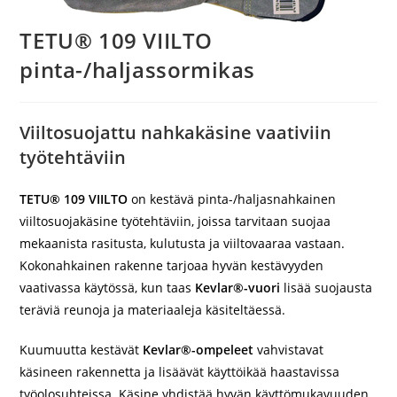
TETU® 109 VIILTO
pinta-/haljassormikas
Viiltosuojattu nahkakäsine vaativiin
työtehtäviin
TETU® 109 VIILTO
on kestävä pinta-/haljasnahkainen
viiltosuojakäsine työtehtäviin, joissa tarvitaan suojaa
mekaanista rasitusta, kulutusta ja viiltovaaraa vastaan.
Kokonahkainen rakenne tarjoaa hyvän kestävyyden
vaativassa käytössä, kun taas
Kevlar®-vuori
lisää suojausta
teräviä reunoja ja materiaaleja käsiteltäessä.
Kuumuutta kestävät
Kevlar®-ompeleet
vahvistavat
käsineen rakennetta ja lisäävät käyttöikää haastavissa
työolosuhteissa. Käsine yhdistää hyvän käyttömukavuuden