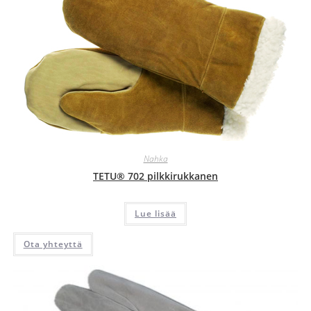
Nahka
TETU® 702 pilkkirukkanen
Lue lisää
Ota yhteyttä