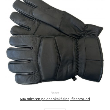
Nahka
604 miesten palanahkakäsine, fleecevuori