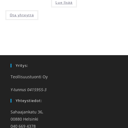
Lue lisää
Ota yhteyttä
Yritys:
Teollisuustuonti Oy
Y-tunnus 0415955-3
Yhteystiedot:
Sahaajankatu 36,
00880 Helsinki
040 669 4378