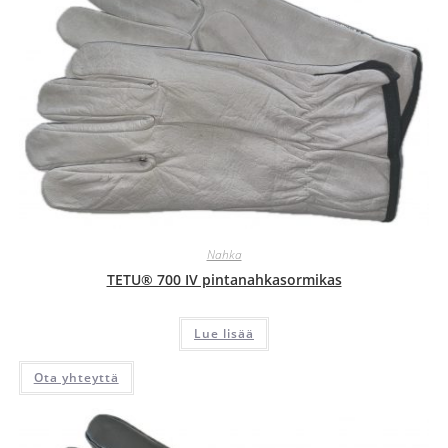
Nahka
TETU® 700 IV pintanahkasormikas
Lue lisää
Ota yhteyttä