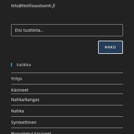
tetu@teollisuustuonti.fi
HAKU
Valikko
Yritys
Käsineet
Nahka/kangas
Nahka
Synteettinen
Pinnoitetut käsineet