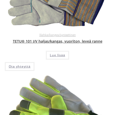
Nahka/kangas/synteettinen
TETU® 101 I/V haljas/kangas, vuoriton, leveä ranne
Lue lisää
Ota yhteyttä