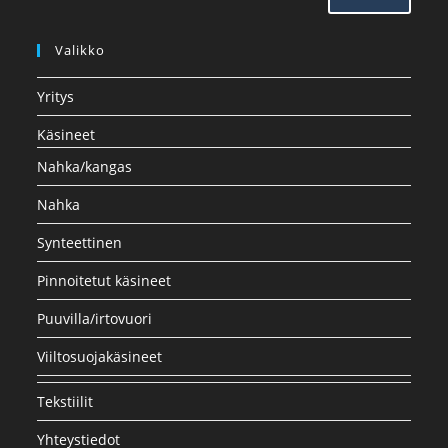
Valikko
Yritys
Käsineet
Nahka/kangas
Nahka
Synteettinen
Pinnoitetut käsineet
Puuvilla/irtovuori
Viiltosuojakäsineet
Tekstiilit
Yhteystiedot