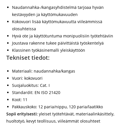
Naudannahka-/kangasyhdistelmä tarjoaa hyvän
kestävyyden ja käyttömukavuuden
Kokovuori lisää käyttömukavuutta viileämmissä
olosuhteissa
Hyvä ote ja käyttötuntuma monipuolisiin työtehtäviin
Joustava rakenne tukee päivittäistä työskentelyä
Klassinen työkäsinemalli yleiskäyttöön
Tekniset tiedot:
Materiaali:
naudannahka/kangas
Vuori:
kokovuori
Suojaluokitus:
Cat. I
Standardit:
EN ISO 21420
Koot:
11
Pakkauskoko:
12 paria/nippu, 120 paria/laatikko
Sopii erityisesti:
yleiset työtehtävät, materiaalinkäsittely,
huoltotyö, kevyt teollisuus, viileämmät olosuhteet