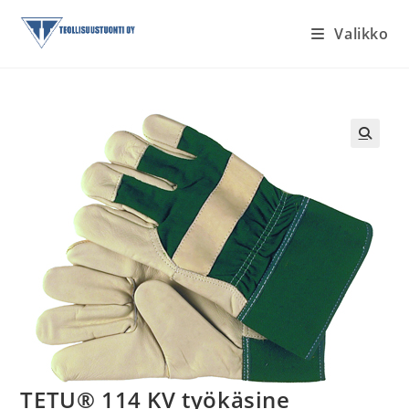
Siirry
Valikko
suoraan
sisältöön
TETU® 114 KV työkäsine