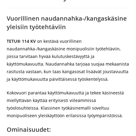
Vuorillinen naudannahka-/kangaskäsine
yleisiin työtehtäviin
TETU® 114 KV
on kestävä vuorillinen
naudannahka-/kangaskäsine monipuolisiin työtehtäviin,
joissa tarvitaan hyvää kulutuskestävyyttä ja
käyttömukavuutta. Naudannahka tarjoaa suojaa mekaanista
rasitusta vastaan, kun taas kangasosat lisäävät joustavuutta
ja käyttömukavuutta päivittäisessä työskentelyssä.
Kokovuori parantaa käyttömukavuutta ja tekee käsineestä
miellyttävän käyttää erityisesti viileämmissä
työolosuhteissa. Klassinen työkäsinemalli soveltuu
monipuoliseen yleiskäyttöön erilaisissa työympäristöissä.
Ominaisuudet: