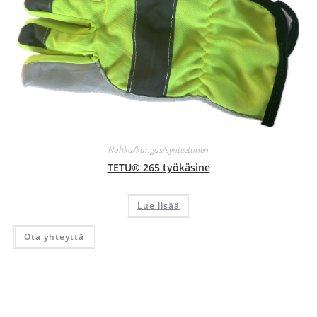
Nahka/kangas/synteettinen
TETU® 265 työkäsine
Lue lisää
Ota yhteyttä