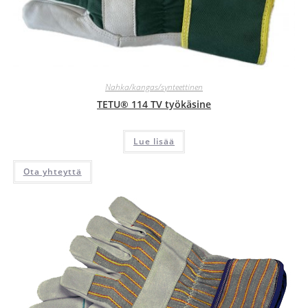
Nahka/kangas/synteettinen
TETU® 114 TV työkäsine
Lue lisää
Ota yhteyttä