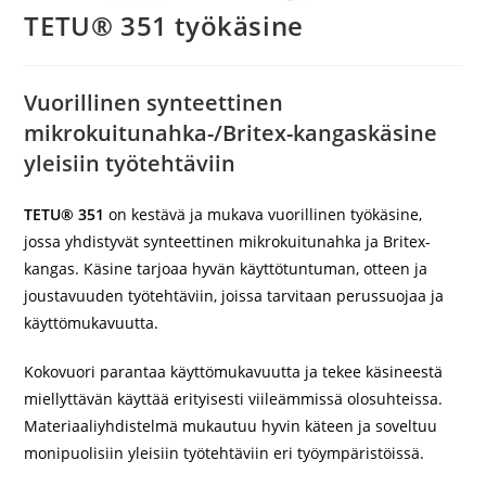
TETU® 351 työkäsine
Vuorillinen synteettinen
mikrokuitunahka-/Britex-kangaskäsine
yleisiin työtehtäviin
TETU® 351
on kestävä ja mukava vuorillinen työkäsine,
jossa yhdistyvät synteettinen mikrokuitunahka ja Britex-
kangas. Käsine tarjoaa hyvän käyttötuntuman, otteen ja
joustavuuden työtehtäviin, joissa tarvitaan perussuojaa ja
käyttömukavuutta.
Kokovuori parantaa käyttömukavuutta ja tekee käsineestä
miellyttävän käyttää erityisesti viileämmissä olosuhteissa.
Materiaaliyhdistelmä mukautuu hyvin käteen ja soveltuu
monipuolisiin yleisiin työtehtäviin eri työympäristöissä.