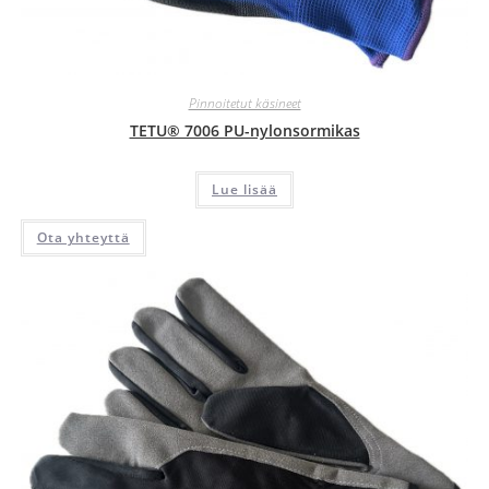
Pinnoitetut käsineet
TETU® 7006 PU-nylonsormikas
Lue lisää
Ota yhteyttä