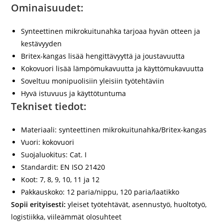
Ominaisuudet:
Synteettinen mikrokuitunahka tarjoaa hyvän otteen ja
kestävyyden
Britex-kangas lisää hengittävyyttä ja joustavuutta
Kokovuori lisää lämpömukavuutta ja käyttömukavuutta
Soveltuu monipuolisiin yleisiin työtehtäviin
Hyvä istuvuus ja käyttötuntuma
Tekniset tiedot:
Materiaali:
synteettinen mikrokuitunahka/Britex-kangas
Vuori:
kokovuori
Suojaluokitus:
Cat. I
Standardit:
EN ISO 21420
Koot:
7, 8, 9, 10, 11 ja 12
Pakkauskoko:
12 paria/nippu, 120 paria/laatikko
Sopii erityisesti:
yleiset työtehtävät, asennustyö, huoltotyö,
logistiikka, viileämmät olosuhteet