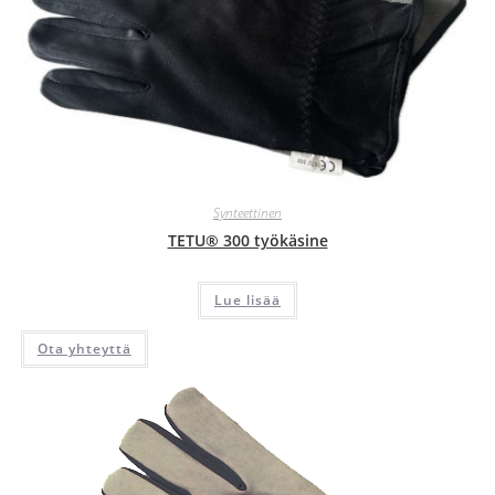
Synteettinen
TETU® 300 työkäsine
Lue lisää
Ota yhteyttä