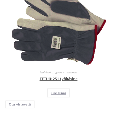
Nahka/kangas/synteettinen
TETU® 251 työkäsine
Lue lisää
Ota yhteyttä