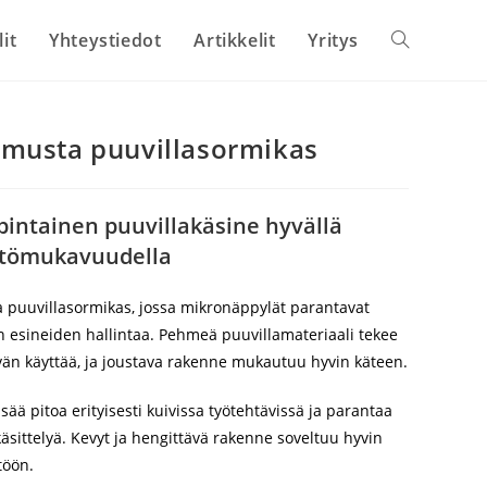
lit
Yhteystiedot
Artikkelit
Yritys
Toggle
website
musta puuvillasormikas
search
intainen puuvillakäsine hyvällä
yttömukavuudella
puuvillasormikas, jossa mikronäppylät parantavat
ien esineiden hallintaa. Pehmeä puuvillamateriaali tekee
vän käyttää, ja joustava rakenne mukautuu hyvin käteen.
ää pitoa erityisesti kuivissa työtehtävissä ja parantaa
käsittelyä. Kevyt ja hengittävä rakenne soveltuu hyvin
töön.