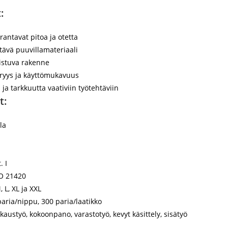
:
antavat pitoa ja otetta
ävä puuvillamateriaali
 istuva rakenne
yys ja käyttömukavuus
 ja tarkkuutta vaativiin työtehtäviin
t:
la
. I
O 21420
, L, XL ja XXL
aria/nippu, 300 paria/laatikko
austyö, kokoonpano, varastotyö, kevyt käsittely, sisätyö