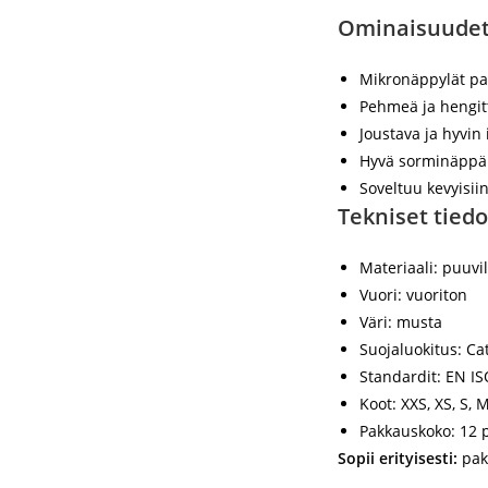
Ominaisuudet
Mikronäppylät par
Pehmeä ja hengitt
Joustava ja hyvin
Hyvä sorminäppär
Soveltuu kevyisiin
Tekniset tiedo
Materiaali:
puuvil
Vuori:
vuoriton
Väri:
musta
Suojaluokitus:
Cat
Standardit:
EN IS
Koot:
XXS, XS, S, M
Pakkauskoko:
12 p
Sopii erityisesti:
pakk