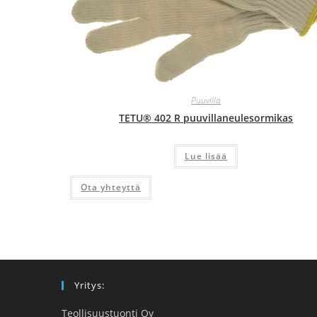
Puuvilla
TETU® 402 R puuvillaneulesormikas
Lue lisää
Ota yhteyttä
Yritys:
Teollisuustuonti Oy