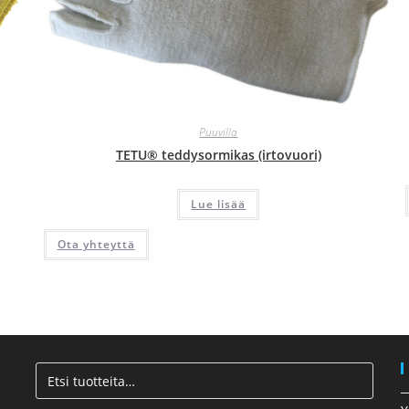
Puuvilla
TETU® teddysormikas (irtovuori)
Lue lisää
Ota yhteyttä