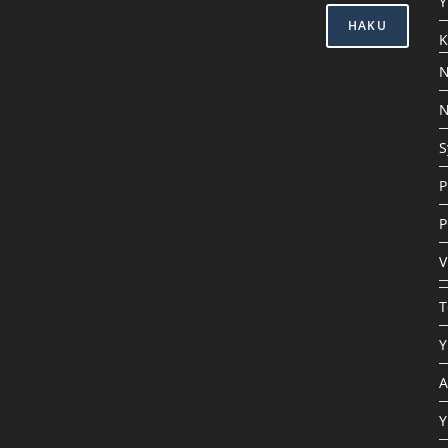
Y
HAKU
K
N
N
S
P
P
V
T
Y
A
Y