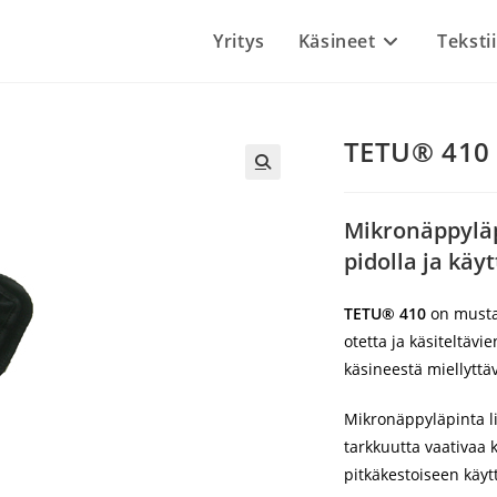
Yritys
Käsineet
Tekstii
TETU® 410 
Mikronäppyläp
pidolla ja kä
TETU® 410
on musta 
otetta ja käsiteltäv
käsineestä miellyttä
Mikronäppyläpinta lis
tarkkuutta vaativaa 
pitkäkestoiseen käyt