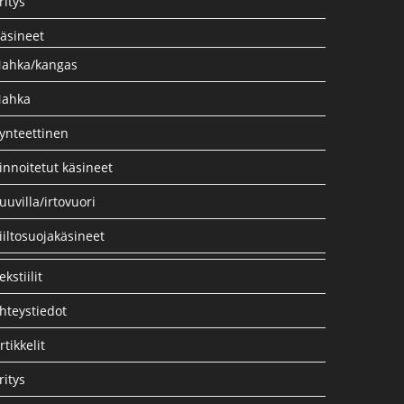
ritys
äsineet
ahka/kangas
ahka
ynteettinen
innoitetut käsineet
uuvilla/irtovuori
iiltosuojakäsineet
ekstiilit
hteystiedot
rtikkelit
ritys