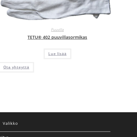
Puuvilla
TETU® 402 puuvillasormikas
Lue lisää
Ota yhteyttä
Valikko