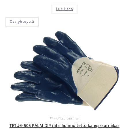
Lue lisää
Ota yhteyttä
Pinnoitetut käsineet
TETU® 505 PALM DIP nitriilipinnoitettu kangassormikas