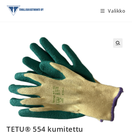
Siirry
Valikko
suoraan
sisältöön
TETU® 554 kumitettu