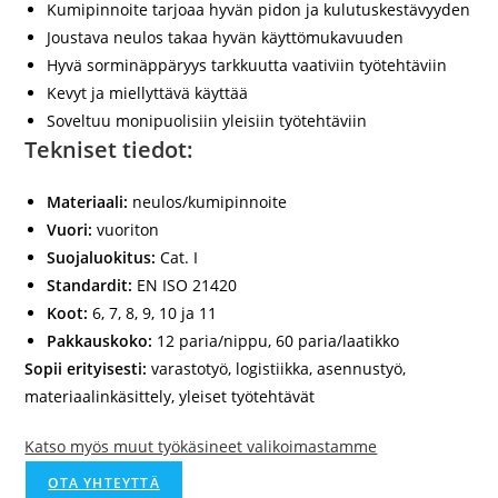
Kumipinnoite tarjoaa hyvän pidon ja kulutuskestävyyden
Joustava neulos takaa hyvän käyttömukavuuden
Hyvä sorminäppäryys tarkkuutta vaativiin työtehtäviin
Kevyt ja miellyttävä käyttää
Soveltuu monipuolisiin yleisiin työtehtäviin
Tekniset tiedot:
Materiaali:
neulos/kumipinnoite
Vuori:
vuoriton
Suojaluokitus:
Cat. I
Standardit:
EN ISO 21420
Koot:
6, 7, 8, 9, 10 ja 11
Pakkauskoko:
12 paria/nippu, 60 paria/laatikko
Sopii erityisesti:
varastotyö, logistiikka, asennustyö,
materiaalinkäsittely, yleiset työtehtävät
Katso myös muut työkäsineet valikoimastamme
OTA YHTEYTTÄ