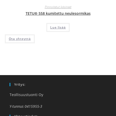
Pinnoitetut käsineet
TETU® 558 kumitettu neulesormikas
Lue lisää
Ota yhteyttä
Yritys:
Teollisuustuonti Oy
Y-tunnus 0415955-3