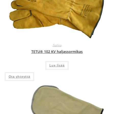
Nahka
TETU® 102 KV haljassormikas
Lue lisää
Ota yhteyttä