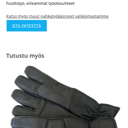
huoltotyö, viileämmät työolosuhteet
Katso myös muut nahkatyökäsineet valikoimastamme
OTA YHTEYTTÄ
Tutustu myös