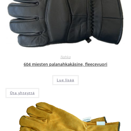
Nahka
604 miesten palanahkakäsine, fleecevuori
Lue lisää
Ota yhteyttä