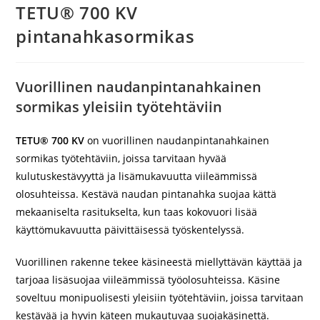
TETU® 700 KV
pintanahkasormikas
Vuorillinen naudanpintanahkainen
sormikas yleisiin työtehtäviin
TETU® 700 KV
on vuorillinen naudanpintanahkainen
sormikas työtehtäviin, joissa tarvitaan hyvää
kulutuskestävyyttä ja lisämukavuutta viileämmissä
olosuhteissa. Kestävä naudan pintanahka suojaa kättä
mekaaniselta rasitukselta, kun taas kokovuori lisää
käyttömukavuutta päivittäisessä työskentelyssä.
Vuorillinen rakenne tekee käsineestä miellyttävän käyttää ja
tarjoaa lisäsuojaa viileämmissä työolosuhteissa. Käsine
soveltuu monipuolisesti yleisiin työtehtäviin, joissa tarvitaan
kestävää ja hyvin käteen mukautuvaa suojakäsinettä.