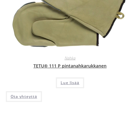
Nahka
TETU® 111 P pintanahkarukkanen
Lue lisää
Ota yhteyttä