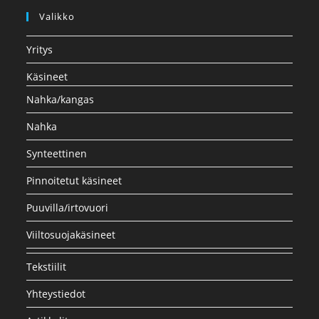
Valikko
Yritys
Käsineet
Nahka/kangas
Nahka
Synteettinen
Pinnoitetut käsineet
Puuvilla/irtovuori
Viiltosuojakäsineet
Tekstiilit
Yhteystiedot