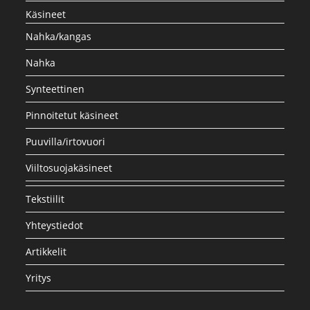
Käsineet
Nahka/kangas
Nahka
Synteettinen
Pinnoitetut käsineet
Puuvilla/irtovuori
Viiltosuojakäsineet
Tekstiilit
Yhteystiedot
Artikkelit
Yritys