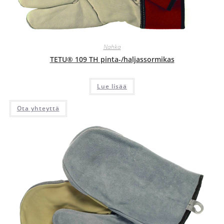
Nahka
TETU® 109 TH pinta-/haljassormikas
Lue lisää
Ota yhteyttä