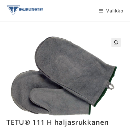
Siirry
Valikko
suoraan
sisältöön
TETU® 111 H haljasrukkanen