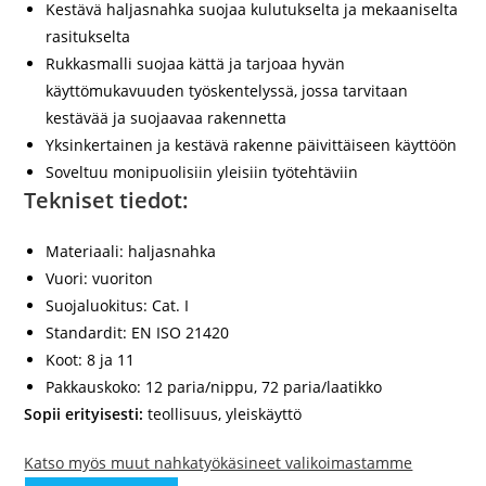
Kestävä haljasnahka suojaa kulutukselta ja mekaaniselta
rasitukselta
Rukkasmalli suojaa kättä ja tarjoaa hyvän
käyttömukavuuden työskentelyssä, jossa tarvitaan
kestävää ja suojaavaa rakennetta
Yksinkertainen ja kestävä rakenne päivittäiseen käyttöön
Soveltuu monipuolisiin yleisiin työtehtäviin
Tekniset tiedot:
Materiaali: haljasnahka
Vuori: vuoriton
Suojaluokitus: Cat. I
Standardit: EN ISO 21420
Koot: 8 ja 11
Pakkauskoko: 12 paria/nippu, 72 paria/laatikko
Sopii erityisesti:
teollisuus, yleiskäyttö
Katso myös muut nahkatyökäsineet valikoimastamme