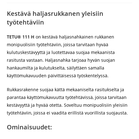
Kestävä haljasrukkanen yleisiin
työtehtäviin
TETU® 111 H
on kestävä haljasnahkainen rukkanen
monipuolisiin työtehtäviin, joissa tarvitaan hyvää
kulutuskestävyyttä ja luotettavaa suojaa mekaanista
rasitusta vastaan. Haljasnahka tarjoaa hyvän suojan
hankaumilta ja kulutukselta, säilyttäen samalla
käyttömukavuuden päivittäisessä työskentelyssä.
Rukkasrakenne suojaa kättä mekaaniselta rasitukselta ja
parantaa käyttömukavuutta työtehtävissä, joissa tarvitaan
kestävyyttä ja hyvää otetta. Soveltuu monipuolisiin yleisiin
työtehtäviin, joissa ei vaadita erillistä vuorillista suojausta.
Ominaisuudet: