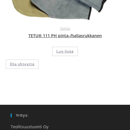
Nahka
TETU® 111 PH pinta-/haljasrukkanen
Lue lisää
Ota yhteyttä
Yritys:
Teollisuustuonti Oy