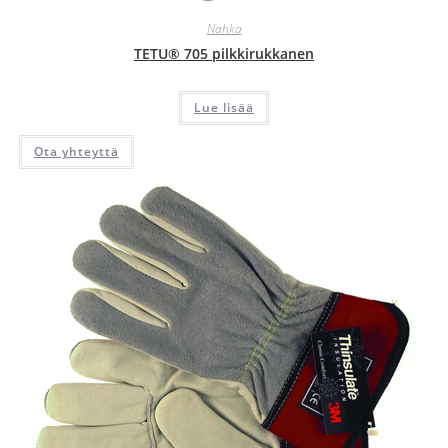
Nahka
TETU® 705 pilkkirukkanen
Lue lisää
Ota yhteyttä