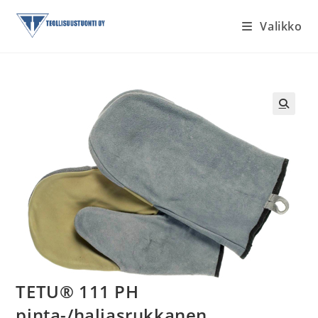
Siirry
Valikko
suoraan
sisältöön
TETU® 111 PH
pinta-/haljasrukkanen