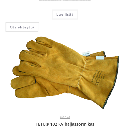
Lue lisää
Ota yhteyttä
Nahka
TETU® 102 KV haljassormikas