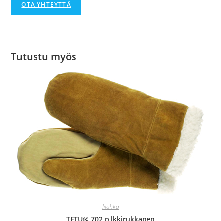
OTA YHTEYTTÄ
Tutustu myös
Nahka
TETU® 702 pilkkirukkanen