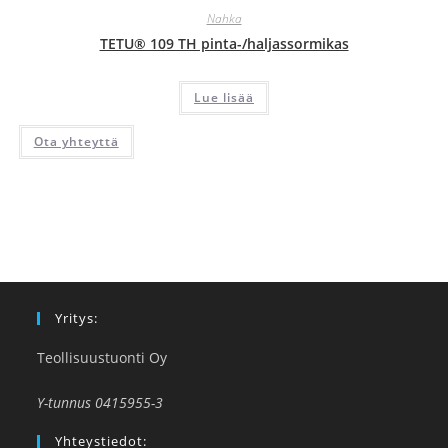
Nahka
TETU® 109 TH pinta-/haljassormikas
Lue lisää
Ota yhteyttä
Yritys:
Teollisuustuonti Oy
Y-tunnus 0415955-3
Yhteystiedot: