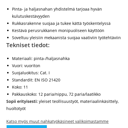
Pinta- ja haljasnahan yhdistelmä tarjoaa hyvän
kulutuskestävyyden
Rukkasrakenne suojaa ja tukee kättä työskentelyssä
Kestävä perusrukkanen monipuoliseen käyttöön
Soveltuu yleisiin mekaanista suojaa vaativiin työtehtäviin
Tekniset tiedot:
Materiaali: pinta-/haljasnahka
Vuori: vuoriton
Suojaluokitus: Cat. I
Standardit: EN ISO 21420
Koko: 11
Pakkauskoko: 12 paria/nippu, 72 paria/laatikko
Sopii erityisesti:
yleiset teollisuustyöt, materiaalinkäsittely,
huoltotyöt
Katso myös muut nahkatyökäsineet valikoimastamme