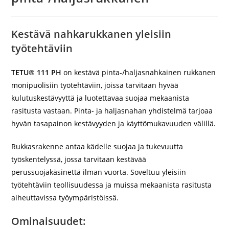
Kestävä nahkarukkanen yleisiin
työtehtäviin
TETU® 111 PH
on kestävä pinta-/haljasnahkainen rukkanen
monipuolisiin työtehtäviin, joissa tarvitaan hyvää
kulutuskestävyyttä ja luotettavaa suojaa mekaanista
rasitusta vastaan. Pinta- ja haljasnahan yhdistelmä tarjoaa
hyvän tasapainon kestävyyden ja käyttömukavuuden välillä.
Rukkasrakenne antaa kädelle suojaa ja tukevuutta
työskentelyssä, jossa tarvitaan kestävää
perussuojakäsinettä ilman vuorta. Soveltuu yleisiin
työtehtäviin teollisuudessa ja muissa mekaanista rasitusta
aiheuttavissa työympäristöissä.
Ominaisuudet: