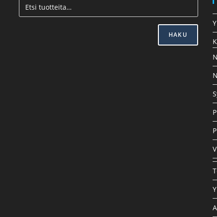
Y
HAKU
K
N
N
S
P
P
V
T
Y
A