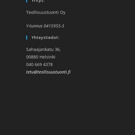
Yritys:
Teollisuustuonti Oy
Y-tunnus 0415955-3
Yhteystiedot:
Sahaajankatu 36,
00880 Helsinki
040 669 4378
tetu@teollisuustuonti.fi