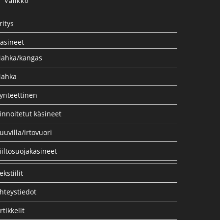
Valikko
ritys
äsineet
ahka/kangas
ahka
ynteettinen
innoitetut käsineet
uuvilla/irtovuori
iiltosuojakäsineet
ekstiilit
hteystiedot
rtikkelit