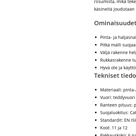
riisumista, mikä teke
käsineitä joudutaan 
Ominaisuudet
Pinta- ja haljasn
Pitkä malli suoja
Väljä rakenne hel
Rukkasrakenne tu
Hyvä ote ja käytt
Tekniset tiedo
Materiaali: pinta
Vuori: teddyvuori
Ranteen pituus: p
Suojaluokitus: Cat
Standardit: EN I
Koot: 11 ja 12
Pakkauskoko: 6 pa