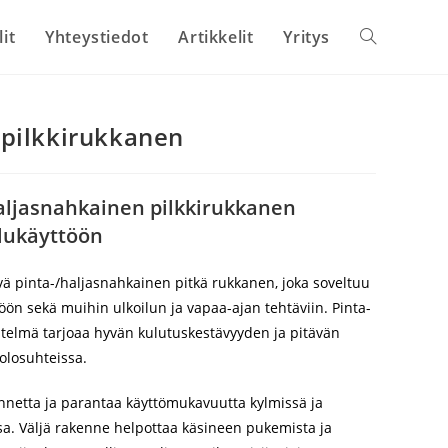
lit
Yhteystiedot
Artikkelit
Yritys
Toggle
website
pilkkirukkanen
search
haljasnahkainen pilkkirukkanen
ilukäyttöön
ä pinta-/haljasnahkainen pitkä rukkanen, joka soveltuu
ttöön sekä muihin ulkoilun ja vapaa-ajan tehtäviin. Pinta-
stelmä tarjoaa hyvän kulutuskestävyyden ja pitävän
 olosuhteissa.
annetta ja parantaa käyttömukavuutta kylmissä ja
sa. Väljä rakenne helpottaa käsineen pukemista ja