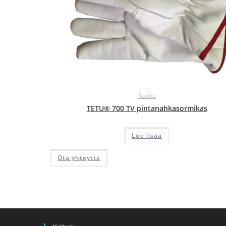
Nahka
TETU® 700 TV pintanahkasormikas
Lue lisää
Ota yhteyttä