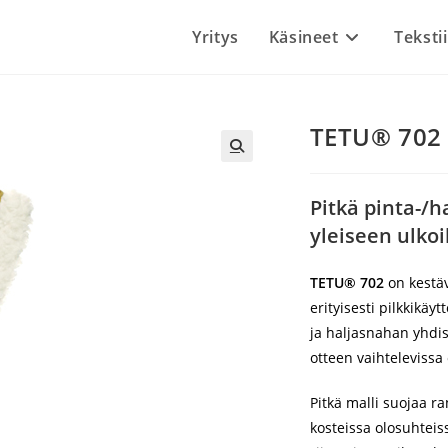
Yritys
Käsineet
Tekstii
TETU® 702 
Pitkä pinta-/
yleiseen ulko
TETU® 702
on kestäv
erityisesti pilkkikäy
ja haljasnahan yhdi
otteen vaihtelevissa
Pitkä malli suojaa r
kosteissa olosuhteis