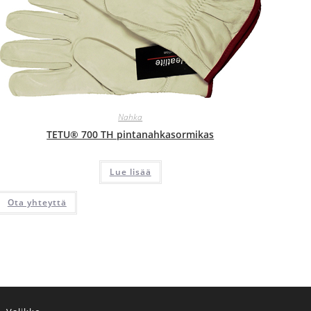
Nahka
TETU® 700 TH pintanahkasormikas
Lue lisää
Ota yhteyttä