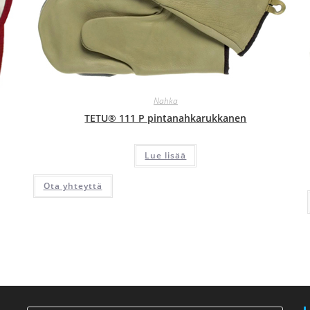
Nahka
TETU® 111 P pintanahkarukkanen
Lue lisää
Ota yhteyttä