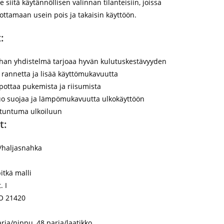
e siitä käytännöllisen valinnan tilanteisiin, joissa
ottamaan usein pois ja takaisin käyttöön.
:
ahan yhdistelmä tarjoaa hyvän kulutuskestävyyden
a rannetta ja lisää käyttömukavuutta
pottaa pukemista ja riisumista
o suojaa ja lämpömukavuutta ulkokäyttöön
ötuntuma ulkoiluun
t:
-/haljasnahka
itkä malli
. I
SO 21420
ria/nippu, 48 paria/laatikko