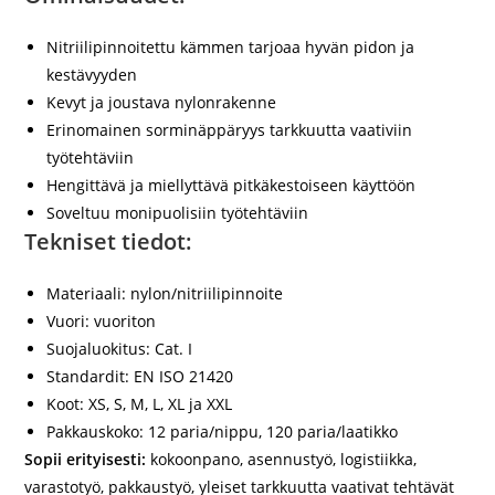
Nitriilipinnoitettu kämmen tarjoaa hyvän pidon ja
kestävyyden
Kevyt ja joustava nylonrakenne
Erinomainen sorminäppäryys tarkkuutta vaativiin
työtehtäviin
Hengittävä ja miellyttävä pitkäkestoiseen käyttöön
Soveltuu monipuolisiin työtehtäviin
Tekniset tiedot:
Materiaali:
nylon/nitriilipinnoite
Vuori:
vuoriton
Suojaluokitus:
Cat. I
Standardit:
EN ISO 21420
Koot:
XS, S, M, L, XL ja XXL
Pakkauskoko:
12 paria/nippu, 120 paria/laatikko
Sopii erityisesti:
kokoonpano, asennustyö, logistiikka,
varastotyö, pakkaustyö, yleiset tarkkuutta vaativat tehtävät