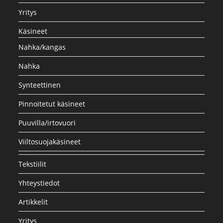
Yritys
Käsineet
Nahka/kangas
Nahka
Synteettinen
Pinnoitetut käsineet
Puuvilla/irtovuori
Viiltosuojakäsineet
Tekstiilit
Yhteystiedot
Artikkelit
Yritys