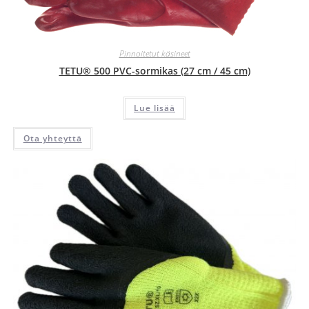
Pinnoitetut käsineet
TETU® 500 PVC-sormikas (27 cm / 45 cm)
Lue lisää
Ota yhteyttä