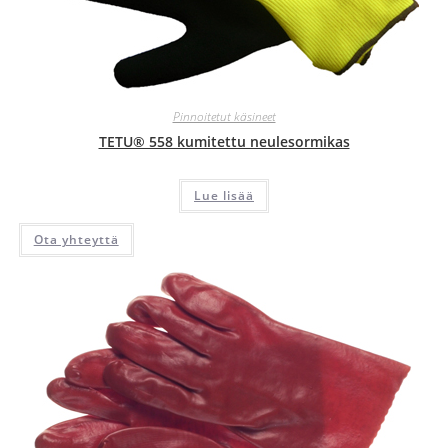
Pinnoitetut käsineet
TETU® 558 kumitettu neulesormikas
Lue lisää
Ota yhteyttä