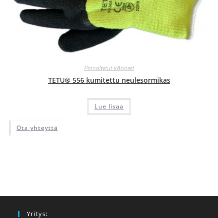
Pinnoitetut käsineet
TETU® 556 kumitettu neulesormikas
Lue lisää
Ota yhteyttä
Yritys: