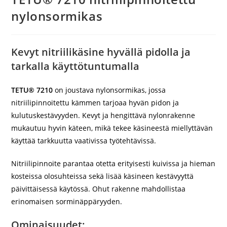
nylonsormikas
Kevyt nitriilikäsine hyvällä pidolla ja
tarkalla käyttötuntumalla
TETU® 7210
on joustava nylonsormikas, jossa
nitriilipinnoitettu kämmen tarjoaa hyvän pidon ja
kulutuskestävyyden. Kevyt ja hengittävä nylonrakenne
mukautuu hyvin käteen, mikä tekee käsineestä miellyttävän
käyttää tarkkuutta vaativissa työtehtävissä.
Nitriilipinnoite parantaa otetta erityisesti kuivissa ja hieman
kosteissa olosuhteissa sekä lisää käsineen kestävyyttä
päivittäisessä käytössä. Ohut rakenne mahdollistaa
erinomaisen sorminäppäryyden.
Ominaisuudet: